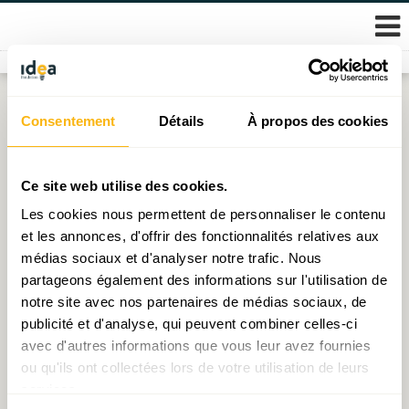
Skip
Consentement
Détails
À propos des cookies
Étiquette :
Allemagne
to
content
Penser le télétravail transfrontalier
Ce site web utilise des cookies.
Les cookies nous permettent de personnaliser le contenu
Publié le
14.09.2022
par
Vincent Hein
et les annonces, d'offrir des fonctionnalités relatives aux
médias sociaux et d'analyser notre trafic. Nous
Idée du mois N°25 – Dette COVID : soutenable ?
partageons également des informations sur l'utilisation de
Publié le
20.07.2021
par
Muriel Bouchet
notre site avec nos partenaires de médias sociaux, de
publicité et d'analyse, qui peuvent combiner celles-ci
avec d'autres informations que vous leur avez fournies
ou qu'ils ont collectées lors de votre utilisation de leurs
© 2026 Fondation IDEA
services.