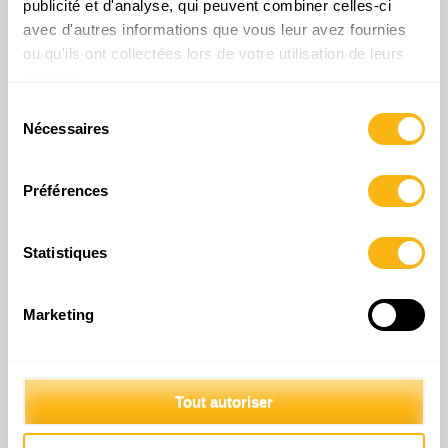
publicité et d'analyse, qui peuvent combiner celles-ci
avec d'autres informations que vous leur avez fournies
ou qu'ils ont collectées lors de votre utilisation de leurs
services.
Sélection
Nécessaires
du
consentement
Politique du logement :
Logement : flagrant déni ?
Préférences
faire tomber les murs …
entre Ministères ….
Statistiques
Marketing
Tout autoriser
Non-occupation des
Le logement, un « vaste
logements : des communes
chantier » : retour sur la