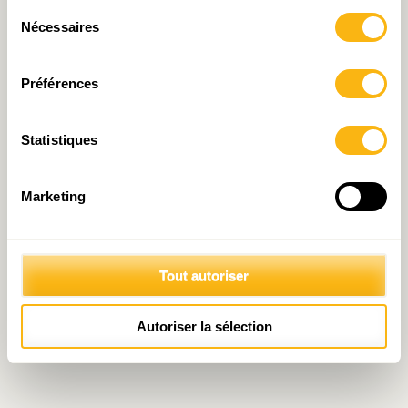
Sélection
Nécessaires
du
consentement
© 2026 Fondation IDEA
Politique de protection des données personnelles
Préférences
Statistiques
Marketing
Tout autoriser
Autoriser la sélection