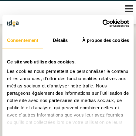
Skip
Consentement
Détails
À propos des cookies
Étiquette :
fiscale
to
content
Retour sur la Matinale – « Politique(s) du logement :
Ce site web utilise des cookies.
Bons motifs, gros montants, faux problèmes, vrais
Les cookies nous permettent de personnaliser le contenu
enjeux, Et cetera » – 10 novembre 2021
et les annonces, d'offrir des fonctionnalités relatives aux
médias sociaux et d'analyser notre trafic. Nous
Publié le
11.11.2021
par
IDEA
partageons également des informations sur l'utilisation de
notre site avec nos partenaires de médias sociaux, de
Retour sur la Matinale – « Réforme fiscale, un concept
publicité et d'analyse, qui peuvent combiner celles-ci
à la com’ ? » – 07 juillet 2021
avec d'autres informations que vous leur avez fournies
Publié le
09.07.2021
par
IDEA
ou qu'ils ont collectées lors de votre utilisation de leurs
services.