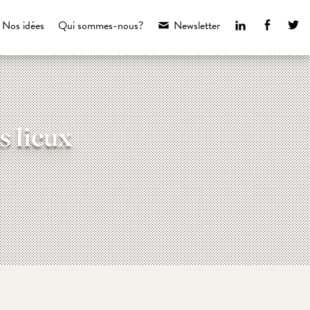
LinkedIn
Faceboo
Tw
Nos idées
Qui sommes-nous?
Newsletter
s lieux