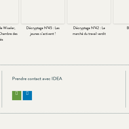
de Wiseler,
Décryptage N°45 : Les
Décryptage N°42 : Le
B
 Chambre des
jeunes s’activent !
marché du travail verdit
és
Prendre contact avec IDEA