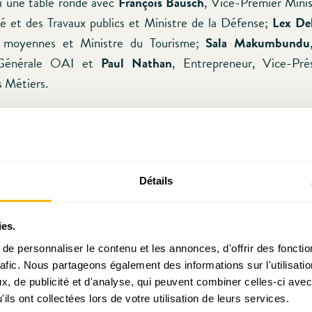
vi une table ronde avec
François Bausch
, Vice-Premier Minis
té et des Travaux publics et Ministre de la Défense;
Lex Del
s moyennes et Ministre du Tourisme;
Sala Makumbundu
 Générale OAI et
Paul Nathan
, Entrepreneur, Vice-Pré
 Métiers.
ance de questions/réponses entre le public et les membre
e Hurt
, Directeur OAI nous a offet quelques mots de conclusi
Détails
i-dessous, l’entièreté de l’événement :
ies.
e personnaliser le contenu et les annonces, d'offrir des fonctio
rafic. Nous partageons également des informations sur l'utilisati
, de publicité et d'analyse, qui peuvent combiner celles-ci avec
ils ont collectées lors de votre utilisation de leurs services.