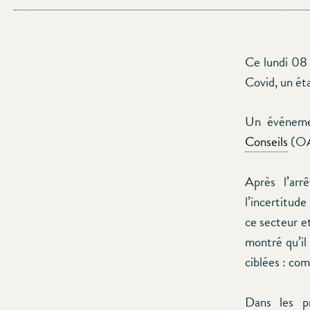
Ce lundi 08 
Covid, un éta
Un événemen
Conseils
(OAI
Après l’ar
l’incertitude
ce secteur e
montré qu’il
ciblées : com
Dans les pr