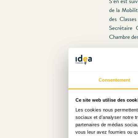
S’en est sui
de la Mobili
des Classe
Secrétaire
Chambre des
Après une sé
ronde,
Pierr
Consentement
Retrouvez, c
Ce site web utilise des cook
Les cookies nous permettent d
sociaux et d'analyser notre t
partenaires de médias sociaux
vous leur avez fournies ou qu'