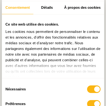
[2]
d’embauches
? Est-ce qu’une reconsidération
Consentement
Détails
À propos des cookies
des congés collectifs estivaux sera nécessaire
afin de respecter les délais et accompagner ce
boom de la construction? Comment, alors que le
Ce site web utilise des cookies.
foncier absorbe dans certains cas plus de 50% du
Les cookies nous permettent de personnaliser le contenu
coût de sortie d’un logement, parvenir à
et les annonces, d'offrir des fonctionnalités relatives aux
médias sociaux et d'analyser notre trafic. Nous
construire deux fois plus sans que les prix
partageons également des informations sur l'utilisation de
immobiliers ne s’envolent? Quelles
notre site avec nos partenaires de médias sociaux, de
simplifications des normes de construction
publicité et d'analyse, qui peuvent combiner celles-ci
envisager afin de favoriser l’activité du secteur
avec d'autres informations que vous leur avez fournies
ou qu'ils ont collectées lors de votre utilisation de leurs
du bâtiment et raccourcir les délais de livraison?
services.
Comment adapter le parc de logements au
Sélection
vieillissement de la population alors que parmi les
Nécessaires
du
personnes de 65 ans ou plus 76,9% des ménages
consentement
occupent un logement en sous-peuplement?
Préférences