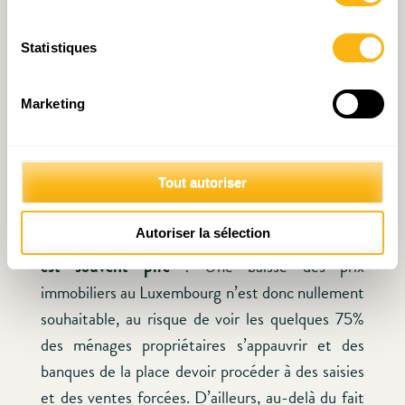
Comment, au-delà de la solvabilisation de la
demande, accompagner l’offre? Quels outils sont
Statistiques
véritablement efficaces afin de mobiliser au
maximum les logements vacants et les terrains à
Marketing
bâtir non utilisés?
Enfin,
il est important de garder à l’esprit que si
Tout autoriser
on parle de crise du logement quand les prix
immobiliers augmentent, on parle de crise
Autoriser la sélection
immobilière quand les prix reculent … ce qui
est souvent pire
! Une baisse des prix
immobiliers au Luxembourg n’est donc nullement
souhaitable, au risque de voir les quelques 75%
des ménages propriétaires s’appauvrir et des
banques de la place devoir procéder à des saisies
et des ventes forcées. D’ailleurs, au-delà du fait