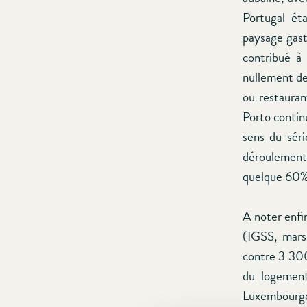
Portugal ét
paysage gast
contribué à 
nullement de
ou restauran
Porto contin
sens du séri
déroulement 
quelque 60% 
A noter enfi
(IGSS, mars 
contre 3 300
du logement
Luxembourgeo