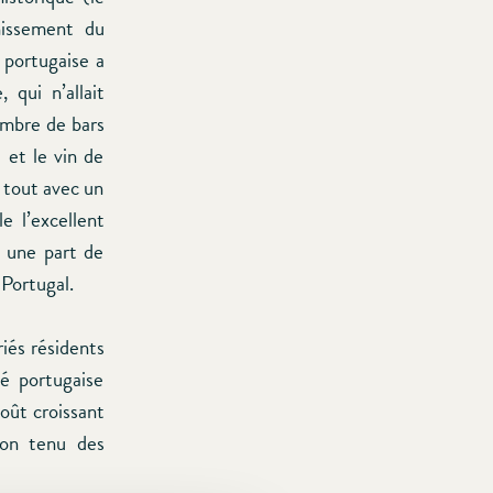
hissement du
 portugaise a
 qui n’allait
ombre de bars
 et le vin de
 tout avec un
e l’excellent
u une part de
 Portugal.
iés résidents
té portugaise
oût croissant
non tenu des