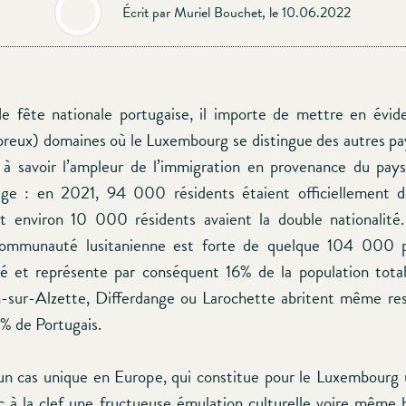
Écrit par Muriel Bouchet, le 10.06.2022
e fête nationale portugaise, il importe de mettre en évid
reux) domaines où le Luxembourg se distingue des autres pa
à savoir l’ampleur de l’immigration en provenance du pays
ge : en 2021, 94 000 résidents étaient officiellement de
t environ 10 000 résidents avaient la double nationalité
communauté lusitanienne est forte de quelque 104 000 
 et représente par conséquent 16% de la population totale
sur-Alzette, Differdange ou Larochette abritent même re
% de Portugais.
 d’un cas unique en Europe, qui constitue pour le Luxembourg 
c à la clef une fructueuse émulation culturelle voire même h