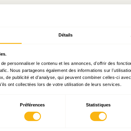
té portugaise mériterait assurément plus d’attention de
 sociologues, historiens, en bref de la communauté des scien
s ne manquent pas
[1]
, mais elles gagneraient à êtr
Détails
, débattues et mises en perspective.
e : continuons tous ensemble – vamos todos continuar juntos
ies.
e personnaliser le contenu et les annonces, d'offrir des fonctio
rafic. Nous partageons également des informations sur l'utilisati
oir notamm
, de publicité et d'analyse, qui peuvent combiner celles-ci avec
ils ont collectées lors de votre utilisation de leurs services.
stiques.public.lu/fr/publications/series/regards/2018/06-18.h
/www.wort.lu/fr/luxembourg/le-luxembourg-reste-une-terre-
-60b0b01fde135b9236942223
et
https://www.liser.lu/pub
Préférences
Statistiques