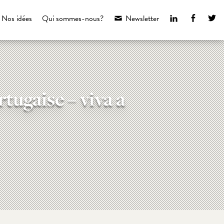
LinkedIn
Faceboo
Tw
Nos idées
Qui sommes-nous?
Newsletter
tugaise – viva a