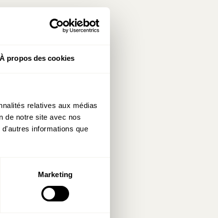
 la part des
ces humaines.
e davantage
À propos des cookies
…
nnalités relatives aux médias
on de notre site avec nos
ent
 d'autres informations que
tml
,
d-emigration-
li_viewer.cfm?
Marketing