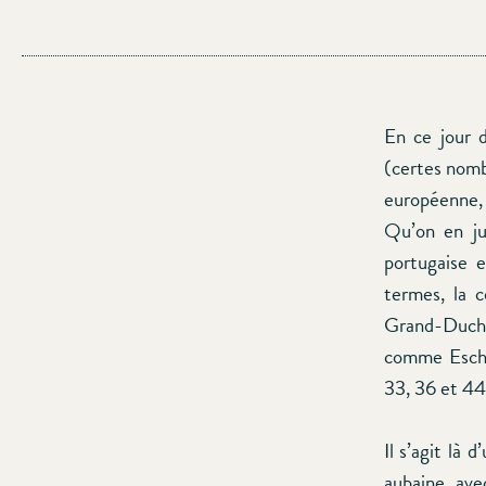
En ce jour d
(certes nomb
européenne, 
Qu’on en ju
portugaise e
termes, la 
Grand-Duché
comme Esch-
33, 36 et 44
Il s’agit là
aubaine, ave