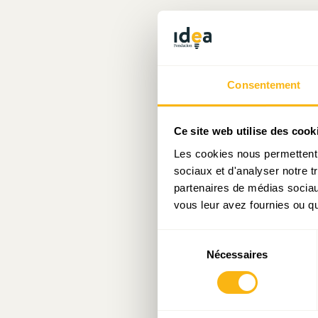
La communau
économistes,
Les étude
Consentement
communiquées
Pour conclur
Ce site web utilise des cook
Les cookies nous permettent d
sociaux et d'analyser notre t
[1]
V
partenaires de médias sociaux
vous leur avez fournies ou qu'
https://stati
https:/
Sélection
portugaise
Nécessaires
du
tmp=2662
.
consentement