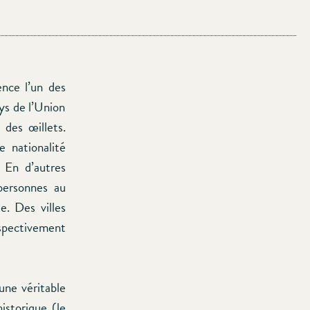
ence l’un des
ys de l’Union
 des œillets.
 nationalité
. En d’autres
personnes au
. Des villes
spectivement
une véritable
istorique (le