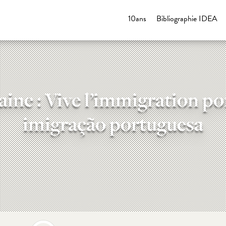
10ans
Bibliographie IDEA
aine : Vive l’immigration por
imigração portuguesa