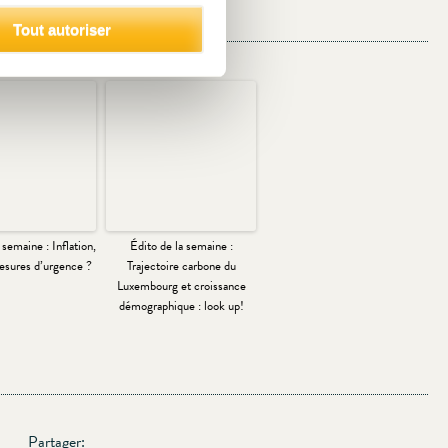
Tout autoriser
 semaine : Inflation,
Édito de la semaine :
esures d’urgence ?
Trajectoire carbone du
Luxembourg et croissance
démographique : look up!
Partager: