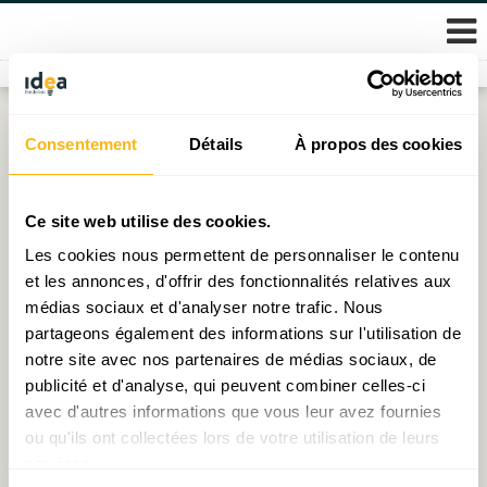
Skip
Consentement
Détails
À propos des cookies
Étiquette :
salaire
to
content
Edito de la semaine : Vive l’immigration portugaise –
Ce site web utilise des cookies.
viva a imigração portuguesa
Les cookies nous permettent de personnaliser le contenu
et les annonces, d'offrir des fonctionnalités relatives aux
Publié le
10.06.2022
par
Muriel Bouchet
médias sociaux et d'analyser notre trafic. Nous
partageons également des informations sur l'utilisation de
Edito de la semaine : De l’inégalité des sexes devant
notre site avec nos partenaires de médias sociaux, de
l’éducation
publicité et d'analyse, qui peuvent combiner celles-ci
Publié le
25.05.2022
par
Michel - Edouard Ruben
avec d'autres informations que vous leur avez fournies
ou qu'ils ont collectées lors de votre utilisation de leurs
C’est graphe docteur ? La construction : secteur
services.