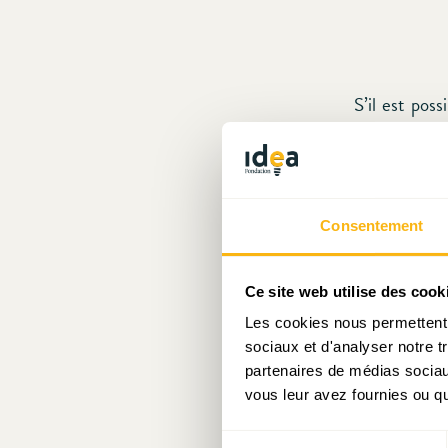
S’il est pos
après l’anné
telle dynami
vraie (bonne
accompagnée 
Consentement
marchand ou 
population a
Ce site web utilise des cook
Les cookies nous permettent d
Mais ce résu
sociaux et d'analyser notre t
emplois sal
partenaires de médias sociaux
d’enseignem
vous leur avez fournies ou qu'
années 2010 q
Sélection