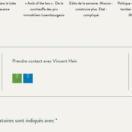
ns la lutte
« Août of the box » : De la
Edito de la semaine. Mission :
Politique 
vacance
surchauffe des prix
construire plus. Etat :
tomber 
immobiliers luxembourgeois
compliqué
Mi
Prendre contact avec Vincent Hein
atoires sont indiqués avec
*