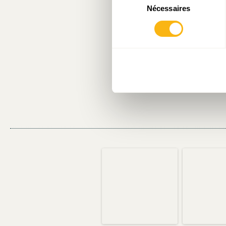
la troisiè
Nécessaires
du
transfrontal
consentement
produiront pa
de tendance 
Luxembourg à
écarter !