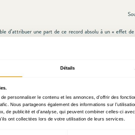
So
sible d’attribuer une part de ce record absolu à un « effet de
e 2020 marquée par des confinements sanitaires, il faut bien 
que de l’emploi dans le contexte de la pandémie de Covid-1
) surprise. Il reste à analyser si cette croissance de l
d’une déformation de la structure sectorielle (à la faveur du
Détails
des TIC par exemple), et dans quelle mesure elle a « bén
ctive résidente au chômage.
ies.
e personnaliser le contenu et les annonces, d'offrir des fonctio
ltat donne également l’impression que la fameuse « croiss
rafic. Nous partageons également des informations sur l'utilisati
ariés » est une donnée indéboulonnable au Luxembourg. Ce
, de publicité et d'analyse, qui peuvent combiner celles-ci avec
ents notamment lorsque l’on se replace dans les débats d
ils ont collectées lors de votre utilisation de leurs services.
ui portaient entre autres sur la fin du travail, la robotisation, 