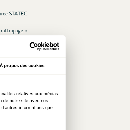
urce STATEC
 rattrapage »
avouer qu’une
9 demeure une
’emploi s’est
 secteur non-
À propos des cookies
éficié » à la
nnalités relatives aux médias
ance riche en
on de notre site avec nos
la est riche
 d'autres informations que
u milieu des
l’ubérisation,