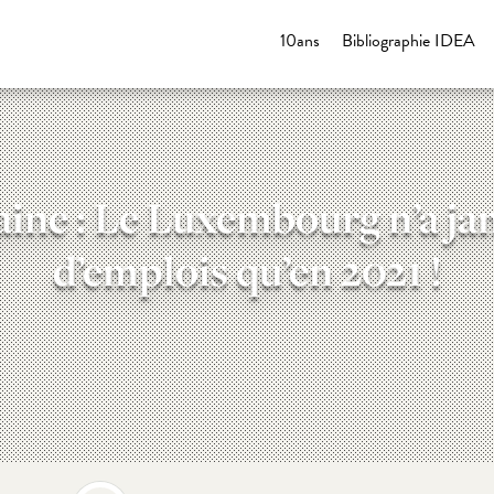
10ans
Bibliographie IDEA
aine : Le Luxembourg n’a ja
d’emplois qu’en 2021 !