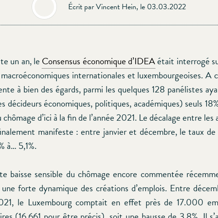
Écrit par Vincent Hein, le 03.03.2022
ste un an, le
Consensus économique d’IDEA
était interrogé s
 macroéconomiques internationales et luxembourgeoises. A 
ente à bien des égards, parmi les quelques 128 panélistes aya
es décideurs économiques, politiques, académiques) seuls 18
 chômage d’ici à la fin de l’année 2021. Le décalage entre les 
 finalement manifeste : entre janvier et décembre, le taux d
% à… 5,1%.
tte baisse sensible du chômage encore commentée récemme
 une forte dynamique des créations d’emplois. Entre déce
21, le Luxembourg comptait en effet près de 17.000 empl
es (16.661 pour être précis), soit une hausse de 3,8%. Il s’a