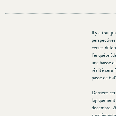
Il y a tout ju
perspectives
certes différ
l’enquête (d
une baisse du
réalité sera
passé de 6,4
Derrière ce
logiquement
décembre 20
supplémentair