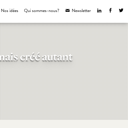
LinkedIn
Faceboo
Tw
Nos idées
Qui sommes-nous?
Newsletter
mais créé autant