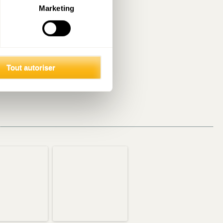
s capacités
Marketing
nomènes ne se
 un changement
préparer à un
 n’est plus à
Tout autoriser