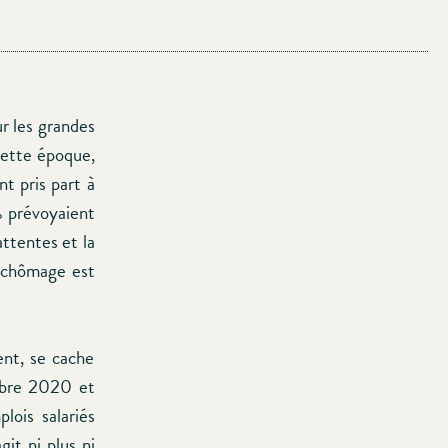
ur les grandes
cette époque,
nt pris part à
% prévoyaient
attentes et la
e chômage est
nt, se cache
mbre 2020 et
ois salariés
git ni plus ni