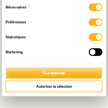
Sélection
Nécessaires
© 2026 Fondation IDEA
du
Politique de protection des données personnelles
consentement
Préférences
Statistiques
Marketing
Tout autoriser
Autoriser la sélection