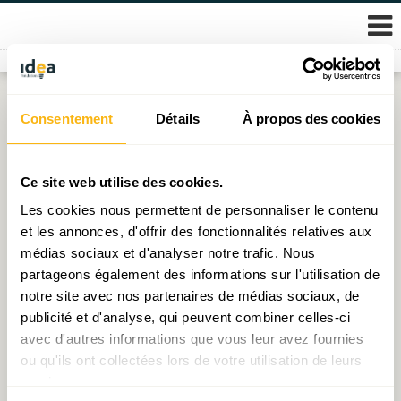
Skip
Consentement
Détails
À propos des cookies
Étiquette :
barèmes fiscaux
to
content
“Resilienzpak” : à qui profite le crédit d’impôt
Ce site web utilise des cookies.
conjoncture ?
Les cookies nous permettent de personnaliser le contenu
et les annonces, d'offrir des fonctionnalités relatives aux
Publié le
10.06.2026
par
Vincent Hein
médias sociaux et d'analyser notre trafic. Nous
partageons également des informations sur l'utilisation de
Décryptage N°27 : Mettre fin à la « Kal Progressioun »,
notre site avec nos partenaires de médias sociaux, de
une réelle urgence ?
publicité et d'analyse, qui peuvent combiner celles-ci
Publié le
23.02.2023
par
Muriel Bouchet
avec d'autres informations que vous leur avez fournies
ou qu'ils ont collectées lors de votre utilisation de leurs
services.