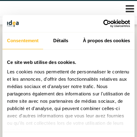
Skip
Consentement
Détails
À propos des cookies
Étiquette :
podcast
to
content
Podcast : « La politique du logement au Grand-Duché
Ce site web utilise des cookies.
de Luxembourg »
Les cookies nous permettent de personnaliser le contenu
et les annonces, d'offrir des fonctionnalités relatives aux
Publié le
23.09.2022
par
IDEA
médias sociaux et d'analyser notre trafic. Nous
partageons également des informations sur l'utilisation de
Podcast : « Le Luxembourg, si loin, si proche »
notre site avec nos partenaires de médias sociaux, de
Publié le
10.02.2022
par
IDEA
publicité et d'analyse, qui peuvent combiner celles-ci
avec d'autres informations que vous leur avez fournies
ou qu'ils ont collectées lors de votre utilisation de leurs
services.