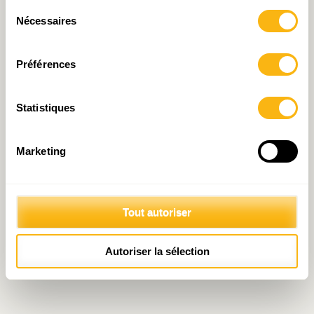
© 2026 Fondation IDEA
Sélection
Politique de protection des données personnelles
Nécessaires
du
consentement
Préférences
Statistiques
Marketing
Tout autoriser
Autoriser la sélection