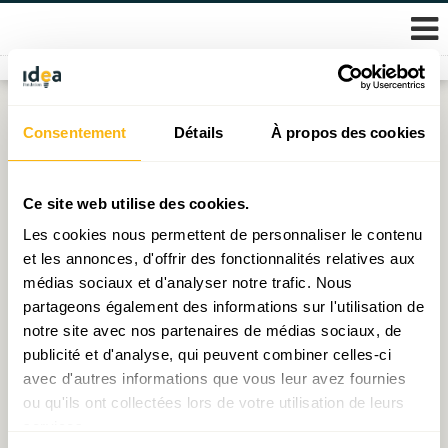
Skip
Consentement
Détails
À propos des cookies
Étiquette :
innondation
to
content
Pour la création d’un Fonds des Calamités au
Ce site web utilise des cookies.
Luxembourg
Les cookies nous permettent de personnaliser le contenu
et les annonces, d'offrir des fonctionnalités relatives aux
Publié le
04.01.2022
par
Thomas Valici
médias sociaux et d'analyser notre trafic. Nous
partageons également des informations sur l'utilisation de
notre site avec nos partenaires de médias sociaux, de
publicité et d'analyse, qui peuvent combiner celles-ci
© 2026 Fondation IDEA
avec d'autres informations que vous leur avez fournies
Politique de protection des données personnelles
ou qu'ils ont collectées lors de votre utilisation de leurs
services.