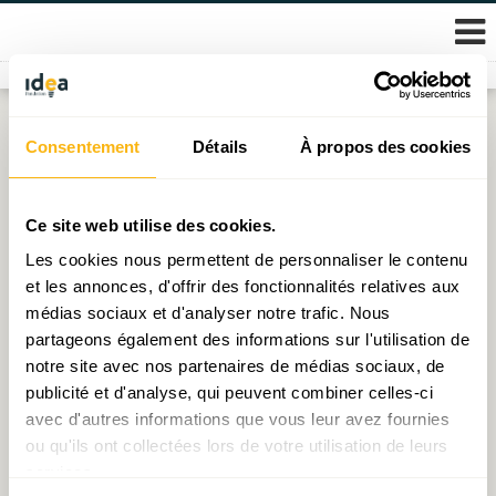
Skip
Consentement
Détails
À propos des cookies
Étiquette :
calamité
to
content
Pour la création d’un Fonds des Calamités au
Ce site web utilise des cookies.
Luxembourg
Les cookies nous permettent de personnaliser le contenu
et les annonces, d'offrir des fonctionnalités relatives aux
Publié le
04.01.2022
par
Thomas Valici
médias sociaux et d'analyser notre trafic. Nous
partageons également des informations sur l'utilisation de
notre site avec nos partenaires de médias sociaux, de
publicité et d'analyse, qui peuvent combiner celles-ci
© 2026 Fondation IDEA
avec d'autres informations que vous leur avez fournies
Politique de protection des données personnelles
ou qu'ils ont collectées lors de votre utilisation de leurs
services.