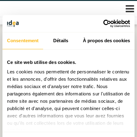
Skip
Consentement
Détails
À propos des cookies
Étiquette :
énergie renouvelable
to
content
Document de travail N°34 : Objectifs et efficacité des
Ce site web utilise des cookies.
incitations environnementales : le cas du marché de
Les cookies nous permettent de personnaliser le contenu
l’électromobilité au Luxembourg
et les annonces, d'offrir des fonctionnalités relatives aux
médias sociaux et d'analyser notre trafic. Nous
Publié le
03.12.2025
par
Frédéric Meys
partageons également des informations sur l'utilisation de
notre site avec nos partenaires de médias sociaux, de
Energy policies in Luxembourg : efficiency, fairness
publicité et d'analyse, qui peuvent combiner celles-ci
and price
avec d'autres informations que vous leur avez fournies
Publié le
25.09.2025
par
Frédéric Meys
ou qu'ils ont collectées lors de votre utilisation de leurs
services.