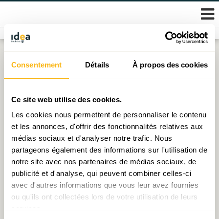
Skip
Consentement
Détails
À propos des cookies
Étiquette :
Accords de Paris
to
content
COP 30 : concilier climat et croissance, le dilemme
Ce site web utilise des cookies.
européen
Les cookies nous permettent de personnaliser le contenu
et les annonces, d'offrir des fonctionnalités relatives aux
Publié le
06.11.2025
par
Frédéric Meys
médias sociaux et d'analyser notre trafic. Nous
partageons également des informations sur l'utilisation de
notre site avec nos partenaires de médias sociaux, de
publicité et d'analyse, qui peuvent combiner celles-ci
© 2026 Fondation IDEA
avec d'autres informations que vous leur avez fournies
Politique de protection des données personnelles
ou qu'ils ont collectées lors de votre utilisation de leurs
services.