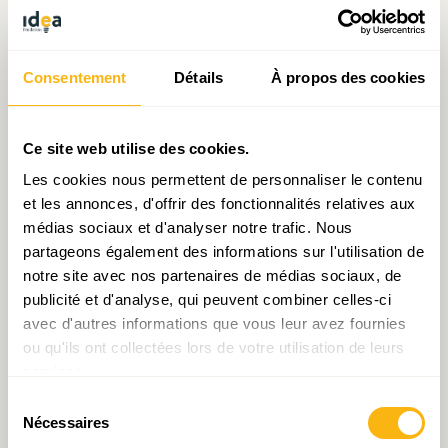
sanitaire a eu pour conséquence une baisse des
émissions de GES de 17% en 2020. Les
émissions étaient sur une trajectoire de baisse
Consentement
Détails
À propos des cookies
jusqu’en 2016, mais elles avaient repris leur
hausse depuis, si bien que sans la crise sanitaire,
Ce site web utilise des cookies.
le pays aurait bien pu ne pas satisfaire ses
engagements pour 2020.
Les cookies nous permettent de personnaliser le contenu
et les annonces, d'offrir des fonctionnalités relatives aux
médias sociaux et d'analyser notre trafic. Nous
Un rebond des émissions de GES est attendu
partageons également des informations sur l'utilisation de
pour 2021 et 2022, mais son ampleur dépendra
notre site avec nos partenaires de médias sociaux, de
du scénario de la reprise et des effets de la taxe
publicité et d'analyse, qui peuvent combiner celles-ci
CO2 qui pourrait rendre le diesel professionnel
avec d'autres informations que vous leur avez fournies
ou qu'ils ont collectées lors de votre utilisation de leurs
moins compétitif par rapport aux pays voisins.
services.
Dans le scénario central (croissance du PIB de
Sélection
6% en 2021 et de 3.5% en 2022), les émissions
Nécessaires
du
progresseraient de 2,5% en 2021 et en 2022.