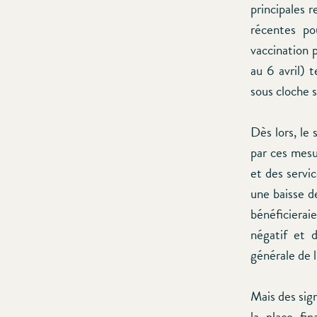
principales r
récentes po
vaccination 
au 6 avril) 
sous cloche s
Dès lors, le
par ces mesu
et des servic
une baisse de
bénéficierai
négatif et 
générale de l
Mais des sign
la place fin