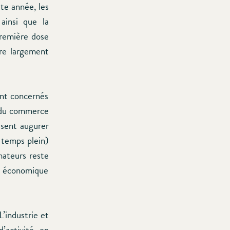
te année, les
ainsi que la
première dose
ore largement
ent concernés
r du commerce
issent augurer
t temps plein)
mateurs reste
n économique
L’industrie et
d’activité en