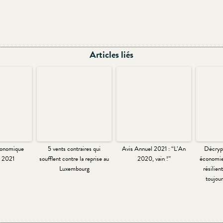
Articles liés
conomique
5 vents contraires qui
Avis Annuel 2021 : “L’An
Décryp
 2021
soufflent contre la reprise au
2020, vain !”
économie
Luxembourg
résilie
toujou