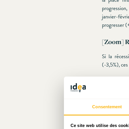
progression,
janvier-fév
progresser (
[Zoom] Re
Si la réces
(-3,5%), ces 
Consentement
Ce site web utilise des cook