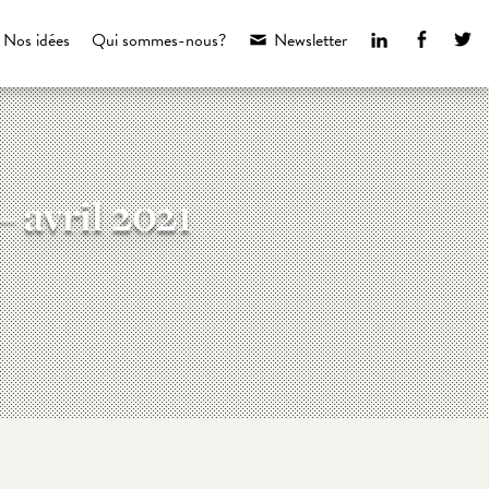
LinkedIn
Faceboo
Tw
Nos idées
Qui sommes-nous?
Newsletter
 avril 2021