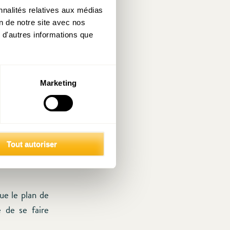
nnalités relatives aux médias
on de notre site avec nos
 d'autres informations que
évisions à la
Marketing
et de 3,5% en
ns de relance
sserait quant
rouverait son
Tout autoriser
 estime que
ue le plan de
e de se faire