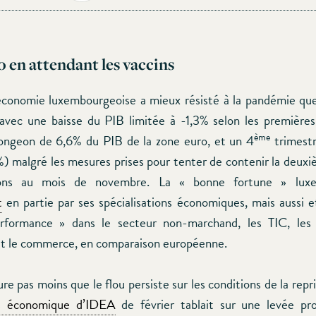
 en attendant les vaccins
économie luxembourgeoise a mieux résisté à la pandémie qu
vec une baisse du PIB limitée à -1,3% selon les premières
ème
ongeon de 6,6% du PIB de la zone euro, et un 4
trimestr
6%) malgré les mesures prises pour tenter de contenir la deux
ions au mois de novembre. La « bonne fortune » luxe
t
en partie par ses spécialisations économiques, mais aussi e
rformance » dans le secteur non-marchand, les TIC, les 
et le commerce, en comparaison européenne.
re pas moins que le flou persiste sur les conditions de la repr
s économique d’IDEA
de février tablait sur une levée pro