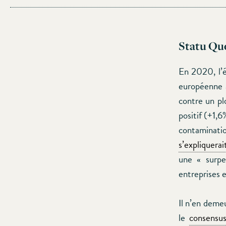
Statu Quo
En 2020, l’
européenne a
contre un pl
positif (+1,
contaminat
s’expliquerai
une « surpe
entreprises 
Il n’en demeu
le
consensu