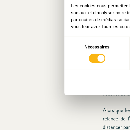
Les cookies nous permettent d
sociaux et d'analyser notre t
partenaires de médias sociaux
vous leur avez fournies ou qu'
Sélection
Dans son de
Nécessaires
du
hausse, proj
consentement
2022, sous l
annoncés par
à elle que d
PIB d’avan
l’économie c
Alors que le
relance de l
distancer par