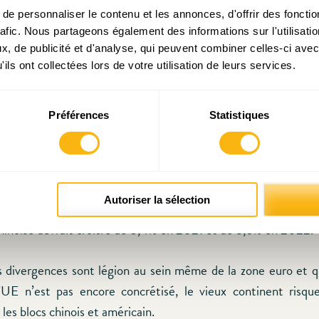
e personnaliser le contenu et les annonces, d'offrir des fonctio
rafic. Nous partageons également des informations sur l'utilisati
, de publicité et d'analyse, qui peuvent combiner celles-ci avec
ils ont collectées lors de votre utilisation de leurs services.
rnier
World Economic Outlook
, le FMI, qui a révisé ses pr
Préférences
Statistiques
ette en effet une croissance américaine de 6,4% en 2021 
’effet combiné de la vaccination qui s’accélère et des pla
 l’administration Biden. L’économie de la zone euro ne progre
e 4,4% en 2021 et de 3,8% en 2022, année à laquelle elle ret
Autoriser la sélection
t crise. Après une croissance de 2,3% en 2020, le FMI
hinoise devrait croître de 8,4% en 2021 et de 5,6% en 2022.
s divergences sont légion au sein même de la zone euro et q
’UE n’est pas encore concrétisé, le vieux continent risqu
 les blocs chinois et américain.