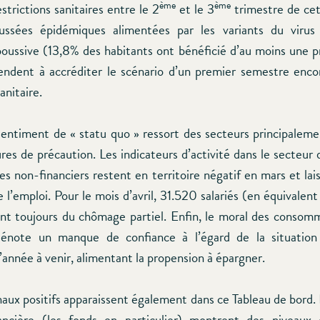
ème
ème
estrictions sanitaires entre le 2
et le 3
trimestre de cet
ussées épidémiques alimentées par les variants du virus 
poussive (13,8% des habitants ont bénéficié d’au moins une 
tendent à accréditer le scénario d’un premier semestre enc
anitaire.
 sentiment de « statu quo » ressort des secteurs principalem
res de précaution. Les indicateurs d’activité dans le secteu
es non-financiers restent en territoire négatif en mars et la
 l’emploi. Pour le mois d’avril, 31.520 salariés (en équivalen
ent toujours du chômage partiel. Enfin, le moral des consom
dénote un manque de confiance à l’égard de la situatio
’année à venir, alimentant la propension à épargner.
aux positifs apparaissent également dans ce Tableau de bord. 
ancière (les fonds en particulier) montrent des niveaux 