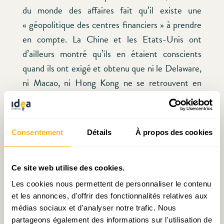
du monde des affaires fait qu’il existe une
« géopolitique des centres financiers » à prendre
en compte. La Chine et les Etats-Unis ont
d’ailleurs montré qu’ils en étaient conscients
quand ils ont exigé et obtenu que ni le Delaware,
ni Macao, ni Hong Kong ne se retrouvent en
2009 sur la liste grise de l’OCDE des centres
financiers non coopératifs – qui grouillait de pays
européens.
Consentement
Détails
À propos des cookies
Aussi incongru que cela puisse paraître, il est un
fait que pouvoir compter en son sein un pays
Ce site web utilise des cookies.
comme le Luxembourg qui accueille et concentre
Les cookies nous permettent de personnaliser le contenu
et les annonces, d'offrir des fonctionnalités relatives aux
un grand nombre de sociétés affiliées étrangères
médias sociaux et d'analyser notre trafic. Nous
et d’entités à vocation spéciale qui canalisent des
partageons également des informations sur l'utilisation de