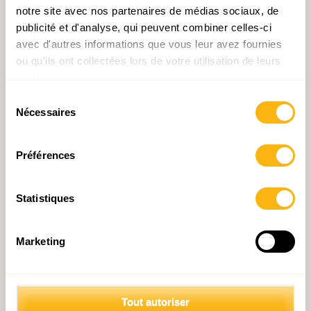
flux de capitaux est pour l’UE – qui rêve
notre site avec nos partenaires de médias sociaux, de
d’autonomie stratégique et de souveraineté
publicité et d'analyse, qui peuvent combiner celles-ci
économique – un atout plutôt qu’une coûteuse
avec d'autres informations que vous leur avez fournies
ou qu'ils ont collectées lors de votre utilisation de leurs
charge.
services.
Sélection
Nécessaires
du
consentement
Articles liés
Préférences
Statistiques
Marketing
Édito 27 novembre 2020 :
Édito 20 novembre 2020 :
La taxe CO2, la carotte et
Invitation à zoomer
Tout autoriser