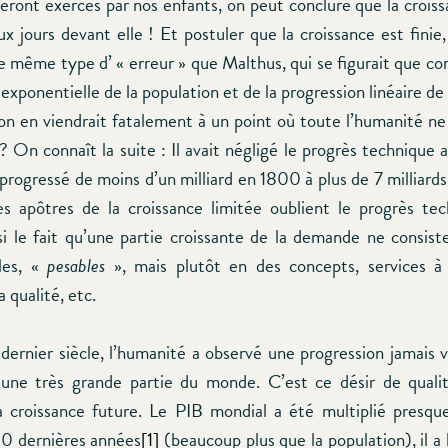
seront exercés par nos enfants, on peut conclure que la croiss
x jours devant elle ! Et postuler que la croissance est finie
 même type d’ « erreur » que Malthus, qui se figurait que c
 exponentielle de la population et de la progression linéaire de
 on en viendrait fatalement à un point où toute l’humanité ne 
? On connaît la suite : Il avait négligé le progrès technique a
progressé de moins d’un milliard en 1800 à plus de 7 milliards
 apôtres de la croissance limitée oublient le progrès tec
si le fait qu’une partie croissante de la demande ne consist
les, «
pesables
», mais plutôt en des concepts, services à 
la qualité, etc.
dernier siècle, l’humanité a observé une progression jamais 
une très grande partie du monde. C’est ce désir de quali
a croissance future. Le PIB mondial a été multiplié presq
0 dernières années
[1]
(beaucoup plus que la population), il a