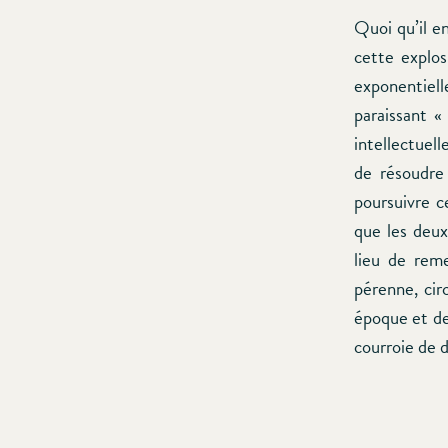
Quoi qu’il en
cette explo
exponentiell
paraissant «
intellectuell
de résoudre 
poursuivre c
que les deux
lieu de rem
pérenne, cir
époque et de 
courroie de d