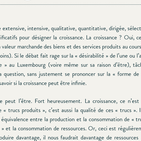
 extensive, intensive, qualitative, quantitative, dirigée, sélec
ficatifs pour désigner la croissance. La croissance ? Oui, ce
la valeur marchande des biens et des services produits au cour
moins). Si le débat fait rage sur la « désirabilité » de l’une ou l
ce » au Luxembourg (voire même sur sa raison d’être), tâc
a question, sans justement se prononcer sur la « forme de 
avoir si la croissance peut être infinie.
le peut l’être. Fort heureusement. La croissance, ce n’es
« trucs produits », c’est aussi la qualité de ces « trucs ». 
 équivalence entre la production et la consommation de « t
 » et la consommation de ressources. Or, ceci est régulièrem
oduire davantage, il nous faudrait davantage de ressources