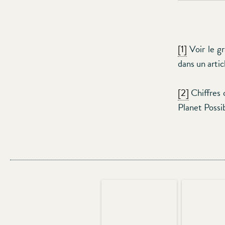
[1]
Voir le g
dans un arti
[2]
Chiffres 
Planet Possi