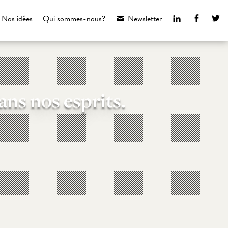
LinkedIn
Faceboo
Tw
Nos idées
Qui sommes-nous?
Newsletter
ans nos esprits.