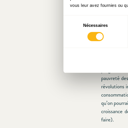
vous leur avez fournies ou qu'
Sélection
Nécessaires
du
Source :
http
consentement
Selon le ch
habitant est 
Croissance 
progressé de
pauvreté des 
révolutions 
consommation 
qu’on pourrai
croissance d
faire).