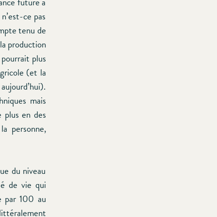
ance future a
, n’est-ce pas
ompte tenu de
 la production
pourrait plus
gricole (et la
 aujourd’hui).
hniques mais
e plus en des
la personne,
vue du niveau
té de vie qui
ue par 100 au
 littéralement