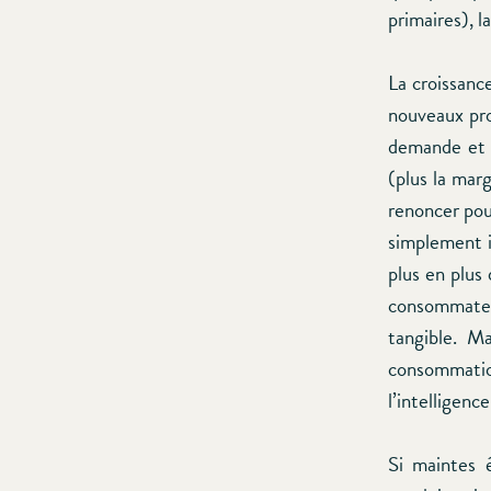
primaires), l
La croissance
nouveaux pro
demande et u
(plus la mar
renoncer pour
simplement im
plus en plus 
consommateu
tangible. Ma
consommation
l’intelligence
Si maintes 