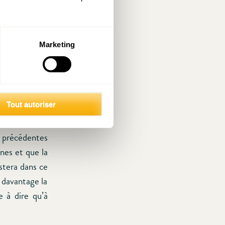
Marketing
 Roser.
0 le PIB par
prix de 1990).
Tout autoriser
s 1800, il a
 sortant de la
es précédentes
nes et que la
istera dans ce
r davantage la
e à dire qu’à