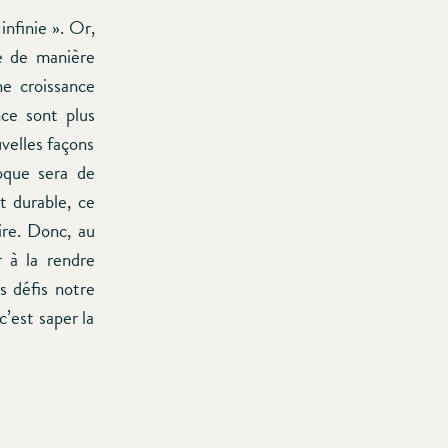
infinie ». Or,
e de manière
ne croissance
nce sont plus
uvelles façons
poque sera de
t durable, ce
ire. Donc, au
r à la rendre
s défis notre
c’est saper la