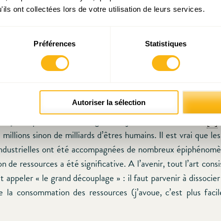
ils ont collectées lors de votre utilisation de leurs services.
Préférences
Statistiques
s://ourworldindata.org/economic-growth
, dans un article de Max
ercheur Bradford deLong, entre l’année 1 et l’année 180
resté plus ou moins stable à 200 $ l’an à l’échelle mondiale (
Autoriser la sélection
zéro, développement zéro, fortune prédéterminée. Aprè
 façon exponentielle, atteignant déjà 6.500$ à en 2000
[2]
,
millions sinon de milliards d’êtres humains. Il est vrai que l
industrielles ont été accompagnées de nombreux épiphénomè
de ressources a été significative. A l’avenir, tout l’art cons
t appeler « le grand découplage » : il faut parvenir à dissocie
e la consommation des ressources (j’avoue, c’est plus facil