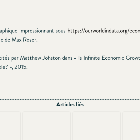
raphique impressionnant sous
https://ourworldindata.org/ec
cle de Max Roser.
cités par Matthew Johston dans « Is Infinite Economic Growt
ble? », 2015.
Articles liés