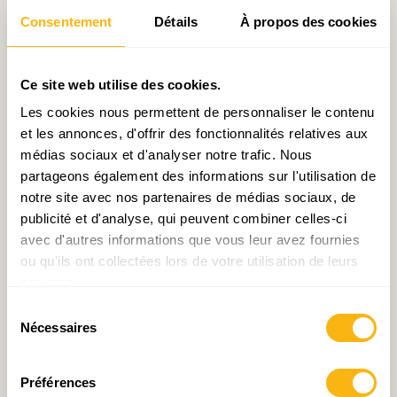
européenne. Une transition toute trouvée vers la
Consentement
Détails
À propos des cookies
présentation de Robert Kuenzel, Chef d’équipe
auprès de la Direction générale des Affaires
économiques et financières de la Commission
Ce site web utilise des cookies.
européenne.
Les cookies nous permettent de personnaliser le contenu
et les annonces, d'offrir des fonctionnalités relatives aux
15 ans après une vague d’accession historique, ce
médias sociaux et d'analyser notre trafic. Nous
partageons également des informations sur l'utilisation de
dernier a fait le point sur l’impact de l’intégration
notre site avec nos partenaires de médias sociaux, de
sur les nouveaux Etats membres au regard de
publicité et d'analyse, qui peuvent combiner celles-ci
plusieurs indicateurs. Il a rappelé qu’intégrer l’UE
avec d'autres informations que vous leur avez fournies
était une aspiration forte pour de nombreux pays
ou qu'ils ont collectées lors de votre utilisation de leurs
de l’Est. Ce processus, amorcé dès le début des
services.
années 90, a été un moteur de changements
Sélection
Nécessaires
du
politiques, économiques et sociaux dans ces pays.
consentement
Sur le plan économique, le PIB par tête a connu
Préférences
une forte progression entre 2000 et 2018,