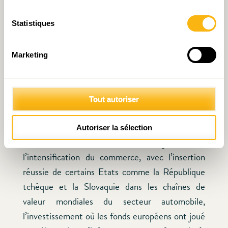
notamment en République tchèque et en
Slovénie. Il en a été de même pour le salaire réel
Statistiques
par tête, qui a bondi depuis 2000, en particulier
en Bulgarie et dans les pays baltes avec des
Marketing
hausses de 119% en Lettonie et de 117% en
Lituanie, contre 14% au niveau européen. Cette
progression a été bien plus importante que ce
Tout autoriser
qu’une croissance économique « normale » aurait
permis. L’orateur a également souligné
Autoriser la sélection
l’influence déterminante de l’intégration sur
l’intensification du commerce, avec l’insertion
réussie de certains Etats comme la République
tchèque et la Slovaquie dans les chaînes de
valeur mondiales du secteur automobile,
l’investissement où les fonds européens ont joué