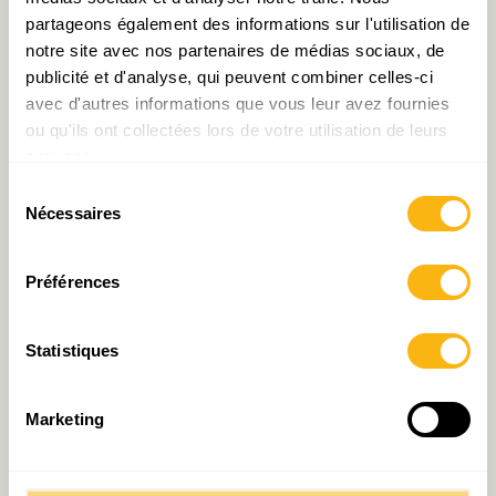
grâce au succès de l’initiative
Hello Future
, la
partageons également des informations sur l'utilisation de
logistique avec le développement de la nouvelle
notre site avec nos partenaires de médias sociaux, de
route de la soie, etc.), il serait comme
publicité et d'analyse, qui peuvent combiner celles-ci
avec d'autres informations que vous leur avez fournies
l’agriculteur susmentionné…
ou qu'ils ont collectées lors de votre utilisation de leurs
services.
Sélection
Nécessaires
du
consentement
Préférences
[1]
Voir en conséquence : STATEC (2013) :
Statistiques
Luxembourg un demi-siècle de constantes et de
variables.
Marketing