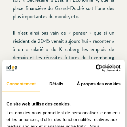
place financière du Grand-Duché soit l’une des
plus importantes du monde, etc.
Il n’est ainsi pas vain de « penser » que si un
résident de 2045 venait aujourd’hui « raconter »
à un « salarié » du Kirchberg les emplois de
demain et les réussites futures du Luxembourg
(dans les technologies de l’espace grâce à un
cadre légal adéquat et des investissements en
R&D bien orientés, les TIC grâce au succès de la
Consentement
Détails
À propos des cookies
Sàrl-S, à l’essor du
business angel
luxembourgeois
et la réussite de la stratégie
Digital(4)Education
,
Ce site web utilise des cookies.
les sciences de la santé grâce à l’essaimage en
Les cookies nous permettent de personnaliser le contenu
provenance de la recherche dans le domaine au
et les annonces, d'offrir des fonctionnalités relatives aux
sein de la Luxembourg Medical School, l’industrie
médias sociaux et d'analyser notre trafic. Nous