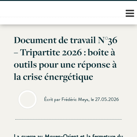
Skip
to
content
Document de travail N°36
– Tripartite 2026 : boîte à
outils pour une réponse à
la crise énergétique
Écrit par Frédéric Meys, le 27.05.2026
La guerre au Moyen-Orient et la fermeture du