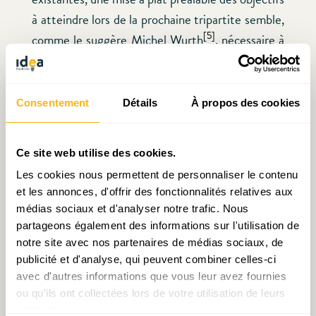
à atteindre lors de la prochaine tripartite semble,
[5]
comme le suggère Michel Wurth
, nécessaire à
la réussite de l’entreprise.
Consentement
Détails
À propos des cookies
Consulter en ligne le Document de Travail n°36
Ce site web utilise des cookies.
:
Les cookies nous permettent de personnaliser le contenu
et les annonces, d'offrir des fonctionnalités relatives aux
médias sociaux et d'analyser notre trafic. Nous
[1]
Le STATEC anticipe une inflation à 2,5% sur
partageons également des informations sur l'utilisation de
l’année 2026 qui pourrait s’élever à 4 % en cas
notre site avec nos partenaires de médias sociaux, de
de conflit prolongé au Moyen-Orient.
publicité et d'analyse, qui peuvent combiner celles-ci
avec d'autres informations que vous leur avez fournies
ou qu'ils ont collectées lors de votre utilisation de leurs
[2]
Source : ministère des Finances
services.