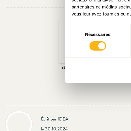
partenaires de médias sociaux
vous leur avez fournies ou qu'
Sélection
Nécessaires
du
consentement
Idée du mois n°21: Pensions:
Finances publiq
que faire?
Luxembourg dépen
?
Écrit par IDEA
le 30.10.2024