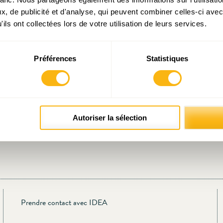
, de publicité et d'analyse, qui peuvent combiner celles-ci avec
Articles liés
ils ont collectées lors de votre utilisation de leurs services.
Préférences
Statistiques
ues : où le
« Août of the box 2023 » :
Précarité menstruelle :
Pense
Autoriser la sélection
se-t-il plus
Pensions, vers une allocation
Dignité mensuelle ?
tr
de fin d’année plus sélective
Prendre contact avec IDEA