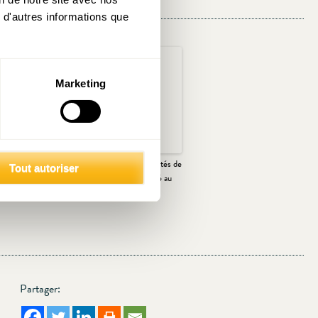
 d'autres informations que
Marketing
r le télétravail
Un regard sur les inégalités de
Tout autoriser
ansfrontalier
revenus et la pauvreté au
Luxembourg
Partager: