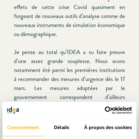
effets de cette crise Covid quasiment en
forgeant de nouveaux outils d’analyse comme de
nouveaux instruments de simulation économique
ou démographique.
Je pense au total qu’IDEA a su faire preuve
d’une assez grande souplesse. Nous avons
notamment été parmi les premières institutions
à recommander des mesures d’urgence dès le 17
mars. Les mesures adoptées par le
gouvernement correspondent d’ailleurs
fréquemment à nos recommandations initiales.
Nous avons aussi été parmi les premières
institutions à oser faire des projections
Consentement
Détails
À propos des cookies
macroéconomiques et de finances publiques.