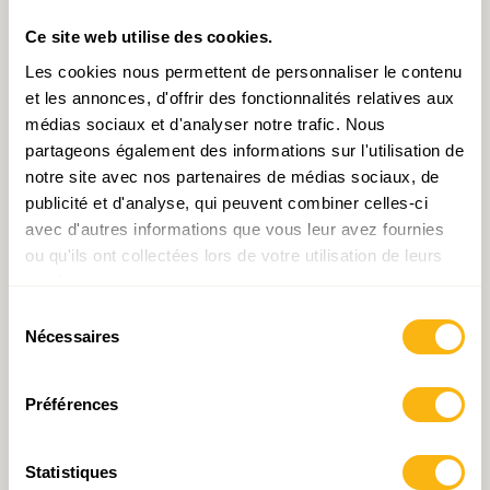
Ce site web utilise des cookies.
Si vous deviez tirer une leçon de cette crise, quelle
Les cookies nous permettent de personnaliser le contenu
serait-elle ?
et les annonces, d'offrir des fonctionnalités relatives aux
médias sociaux et d'analyser notre trafic. Nous
Cette crise nous a obligés à passer plus
partageons également des informations sur l'utilisation de
rapidement que nous l’aurions initialement
notre site avec nos partenaires de médias sociaux, de
publicité et d'analyse, qui peuvent combiner celles-ci
anticipé à la transition numérique, au jour le jour.
avec d'autres informations que vous leur avez fournies
Mais la crise nous a également montré
ou qu'ils ont collectées lors de votre utilisation de leurs
l’importance des relations humaines, des
services.
contacts directs, indispensables à l’émulation
Sélection
intellectuelle. C’est vital pour un laboratoire
Nécessaires
du
d’idées comme IDEA qui doit privilégier un
consentement
contact direct avec le grand public, les
Préférences
responsables politiques ou privés.
Statistiques