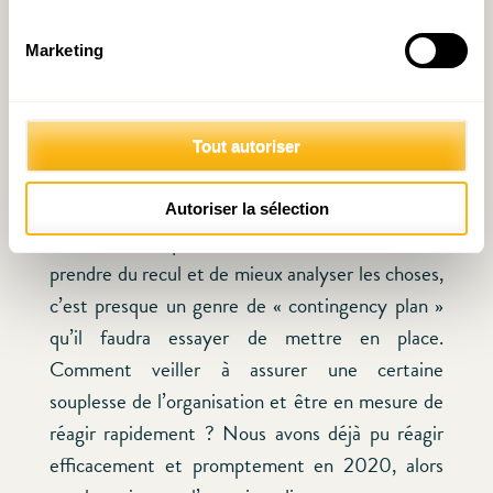
Que nous réserve l’après pandémie du côté d’IDEA
?
Marketing
Je dirais que c’est très important de réfléchir à
l’importance d’une bonne résistance, une bonne
Tout autoriser
résilience dans le cas où un choc survient, quelle
que soit sa nature. Quand la poussière va
Autoriser la sélection
retomber et que nous serons en mesure de
prendre du recul et de mieux analyser les choses,
c’est presque un genre de « contingency plan »
qu’il faudra essayer de mettre en place.
Comment veiller à assurer une certaine
souplesse de l’organisation et être en mesure de
réagir rapidement ? Nous avons déjà pu réagir
efficacement et promptement en 2020, alors