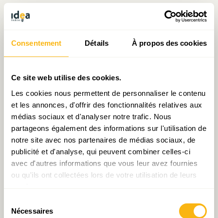
statistiques dans les chiffres provinciaux pour
soulager l’exagération passée. En 2015, le NBS a
déclaré un PIB national de 10,4 billions de dollars,
Consentement
Détails
À propos des cookies
soit environ 7% de moins que la somme des chiffres
provinciaux (…). Bernanke et Olson ont souligné
que cette fluidité est plus probablement le résultat
Ce site web utilise des cookies.
de problèmes techniques plutôt que de
Les cookies nous permettent de personnaliser le contenu
manipulations politiques (…)
Le système de données
et les annonces, d'offrir des fonctionnalités relatives aux
médias sociaux et d'analyser notre trafic. Nous
économiques de la Chine est un travail en cours et
partageons également des informations sur l'utilisation de
un obstacle que les statisticiens doivent encore
notre site avec nos partenaires de médias sociaux, de
surmonter. Le NBS pourrait améliorer son système
publicité et d'analyse, qui peuvent combiner celles-ci
en offrant une plus grande transparence derrière le
avec d'autres informations que vous leur avez fournies
processus de collecte de données et les procédures
ou qu'ils ont collectées lors de votre utilisation de leurs
services.
statistiques, permettant aux utilisateurs de données
Sélection
de mieux identifier les faiblesses des chiffres
Nécessaires
du