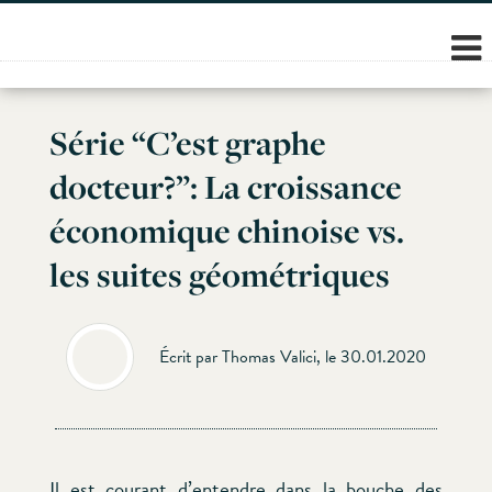
Skip
to
content
Série “C’est graphe
docteur?”: La croissance
économique chinoise vs.
les suites géométriques
Écrit par Thomas Valici, le 30.01.2020
Il est courant d’entendre dans la bouche des