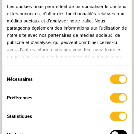
trois dans la voiture- grâce à la technologie de la
Les cookies nous permettent de personnaliser le contenu
reconnaissance de la chaleur corporelle. Si les
et les annonces, d'offrir des fonctionnalités relatives aux
outils techniques ne sont pas assez performants
médias sociaux et d'analyser notre trafic. Nous
pour inspecter un axe routier complet à un
partageons également des informations sur l'utilisation de
endroit donné, alors une voie unique et réservée
notre site avec nos partenaires de médias sociaux, de
aux covoitureurs réglerait ce souci. Ce qui outre
publicité et d'analyse, qui peuvent combiner celles-ci
avec d'autres informations que vous leur avez fournies
le magot, présenterait un aspect d’autant plus
ou qu'ils ont collectées lors de votre utilisation de leurs
attrayant étant donné que les participants
services.
feraient une économie substantielle de temps. La
Sélection
bande d’arrêt d’urgence des autoroutes pourrait
Nécessaires
du
être une réponse –rapide- à la recherche d’une
consentement
voie privatisée. En effet, la grande qualité des
Préférences
infrastructures luxembourgeoises permettrait de
signaler instantanément que cette voie
Statistiques
d’urgence est disponible ou non (si un accident
est reporté) à l’aide de panneaux électroniques