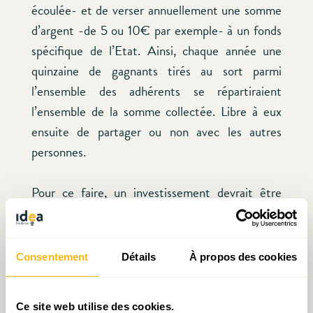
écoulée- et de verser annuellement une somme
d’argent -de 5 ou 10€ par exemple- à un fonds
spécifique de l’Etat. Ainsi, chaque année une
quinzaine de gagnants tirés au sort parmi
l’ensemble des adhérents se répartiraient
l’ensemble de la somme collectée. Libre à eux
ensuite de partager ou non avec les autres
personnes.
Pour ce faire, un investissement devrait être
réalisé dans une série de caméras
« traditionnelles » et thermiques
[4]
afin de
repérer les automobiles participant au
Consentement
Détails
À propos des cookies
programme et de vérifier si les automobilistes
respectent réellement les règles –être minimum
Ce site web utilise des cookies.