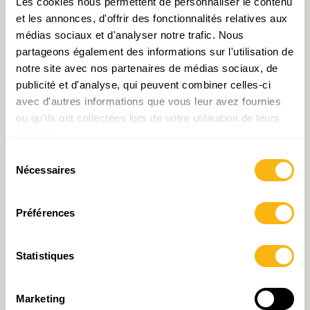
occasion.
Les cookies nous permettent de personnaliser le contenu
et les annonces, d'offrir des fonctionnalités relatives aux
Fichier joint:
Presentation Eurostat IDEA
médias sociaux et d'analyser notre trafic. Nous
partageons également des informations sur l'utilisation de
notre site avec nos partenaires de médias sociaux, de
publicité et d'analyse, qui peuvent combiner celles-ci
avec d'autres informations que vous leur avez fournies
ou qu'ils ont collectées lors de votre utilisation de leurs
services.
Sélection
Nécessaires
du
consentement
Préférences
Statistiques
Marketing