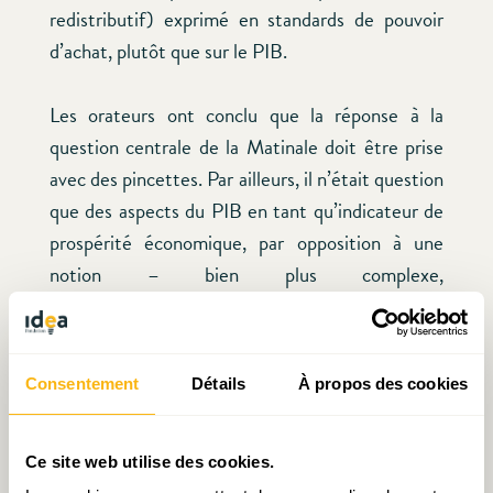
redistributif) exprimé en standards de pouvoir
d’achat, plutôt que sur le PIB.
Les orateurs ont conclu que la réponse à la
question centrale de la Matinale doit être prise
avec des pincettes. Par ailleurs, il n’était question
que des aspects du PIB en tant qu’indicateur de
prospérité économique, par opposition à une
notion – bien plus complexe,
multidimensionnelle et subjective encore – de
bien-être.
Consentement
Détails
À propos des cookies
A l’issue de l’exposé, les participants étaient
invités à participer à une discussion ouverte. De
nombreuses questions ont été soulevées à cette
Ce site web utilise des cookies.