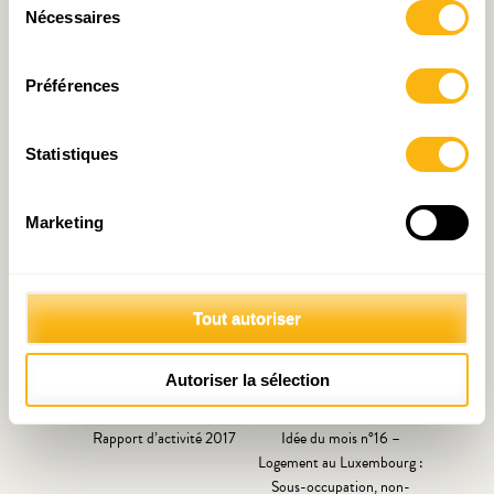
Nécessaires
du
consentement
Préférences
Statistiques
Le(s) taux de chômage du
Podcast Eco(n)finement
Luxembourg? Une
#2 avec Tom Baumert,
question de définition !
CEO de la HoE
Marketing
Tout autoriser
Autoriser la sélection
Rapport d’activité 2017
Idée du mois n°16 –
Logement au Luxembourg :
Sous-occupation, non-