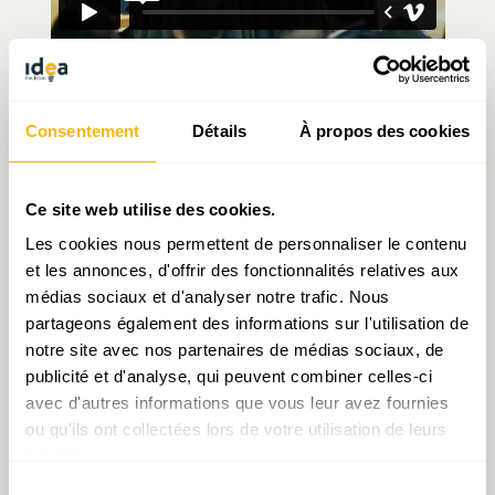
Consentement
Détails
À propos des cookies
Articles liés
Ce site web utilise des cookies.
Les cookies nous permettent de personnaliser le contenu
et les annonces, d'offrir des fonctionnalités relatives aux
médias sociaux et d'analyser notre trafic. Nous
partageons également des informations sur l'utilisation de
notre site avec nos partenaires de médias sociaux, de
Document de travail n°9:
Infographie n°7: Culture et
publicité et d'analyse, qui peuvent combiner celles-ci
Logement au Luxembourg :
statistiques, chiffres de la
avec d'autres informations que vous leur avez fournies
une histoire à dormir
culture ou culture des
ou qu'ils ont collectées lors de votre utilisation de leurs
debout !
chiffres
services.
Sélection