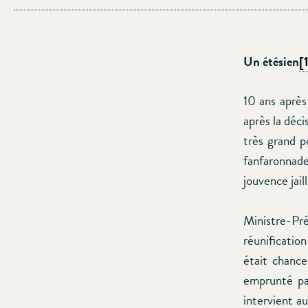
Un étésien
[
10 ans après 
après la déci
très grand 
fanfaronnade
jouvence jail
Ministre-Pr
réunification
était chance
emprunté pa
intervient au