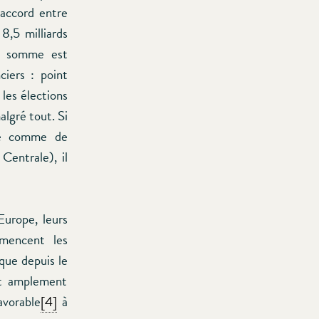
 accord entre
8,5 milliards
te somme est
ciers : point
 les élections
lgré tout. Si
nce comme de
Centrale), il
Europe, leurs
mencent les
que depuis le
it amplement
avorable
[4]
à