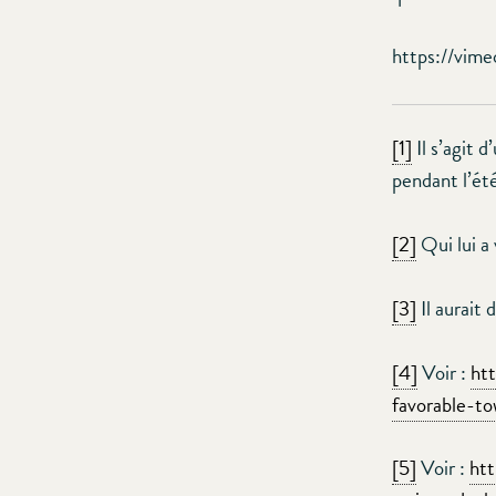
https://vi
[1]
Il s’agit 
pendant l’ét
[2]
Qui lui a 
[3]
Il aurait
[4]
Voir :
ht
favorable-t
[5]
Voir :
htt