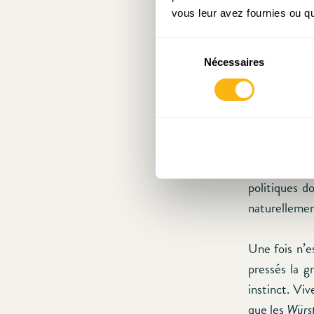
Les proposit
vous leur avez fournies ou qu'
l’Union son
Group
[6]
pou
Sélection
équitables 
Nécessaires
du
consentement
croissance »
l’avenir de
européenne
Traité de dé
quelques-u
politiques 
naturelleme
Une fois n’es
pressés la g
instinct. Vi
que les
Würs