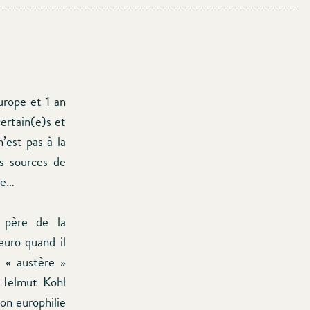
Europe et 1 an
certain(e)s et
’est pas à la
es sources de
le…
; père de la
’euro quand il
t « austère »
’Helmut Kohl
son europhilie