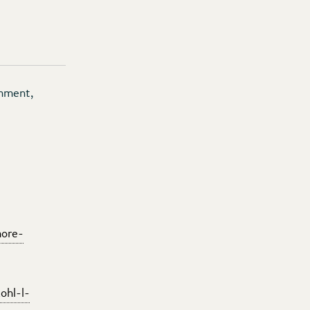
amment,
more-
ohl-l-