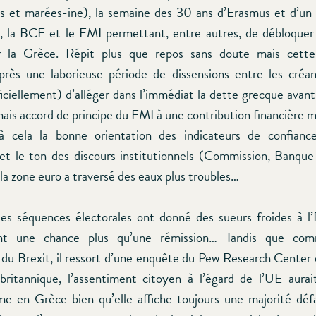
s et marées-ine), la semaine des 30 ans d’Erasmus et d’un
, la BCE et le FMI permettant, entre autres, de débloquer 
r la Grèce. Répit plus que repos sans doute mais cet
rès une laborieuse période de dissensions entre les créan
iciellement) d’alléger dans l’immédiat la dette grecque avant
ais accord de principe du FMI à une contribution financière ma
 à cela la bonne orientation des indicateurs de confia
et le ton des discours institutionnels (Commission, Banque 
la zone euro a traversé des eaux plus troubles…
tes séquences électorales ont donné des sueurs froides à l’
rent une chance plus qu’une rémission… Tandis que com
 du Brexit, il ressort d’une enquête du Pew Research Center 
britannique, l’assentiment citoyen à l’égard de l’UE aura
e en Grèce bien qu’elle affiche toujours une majorité déf