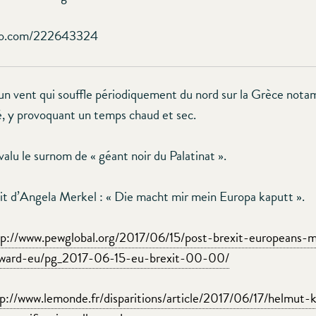
meo.com/222643324
d’un vent qui souffle périodiquement du nord sur la Grèce not
é, y provoquant un temps chaud et sec.
valu le surnom de « géant noir du Palatinat ».
 dit d’Angela Merkel : « Die macht mir mein Europa kaputt ».
tp://www.pewglobal.org/2017/06/15/post-brexit-europeans-
oward-eu/pg_2017-06-15-eu-brexit-00-00/
p://www.lemonde.fr/disparitions/article/2017/06/17/helmut-k