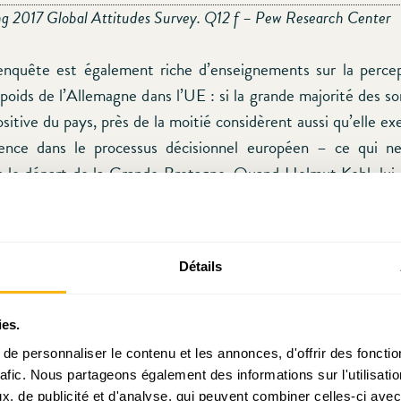
ng 2017 Global Attitudes Survey. Q12 f – Pew Research Center
nquête est également riche d’enseignements sur la percep
 poids de l’Allemagne dans l’UE : si la grande majorité des s
ositive du pays, près de la moitié considèrent aussi qu’elle e
uence dans le processus décisionnel européen – ce qui ne
c le départ de la Grande Bretagne. Quand Helmut Kohl, lui,
uire une Allemagne européenne et non pas une Europe al
elle ou perçue ? Subie ou voulue ? Qu’importe la réponse, 
la question.
Détails
esoin d’ambitions, de femmes et d’hommes d’Union plus enco
à des seules questions (nécessaires) de budget ou de s
ies.
endosser la responsabilité des risques politiques afin de
e personnaliser le contenu et les annonces, d'offrir des fonctio
rafic. Nous partageons également des informations sur l'utilisati
assurent des « paysages florissants » aux Européens, à tous l
, de publicité et d'analyse, qui peuvent combiner celles-ci avec