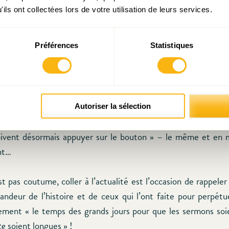
ions constructives pour parfaire la zone euro et insuffler un 
ils ont collectées lors de votre utilisation de leurs services.
t légion : du
rapport des 5 Présidents
aux recommandatio
r trouver des moyens de financement « plus transparen
et démocratiquement responsables » et écho au
« pacte eur
Préférences
Statistiques
 de Michel Aglietta
(voir vidéo ci-dessous), en passant par le l
 l’Europe et le pilier européen des droits sociaux de l
,
l’union pour l’emploi d’Agnès Bénassy-Quéré
ou encore le
mocratisation de la gouvernance de la zone euro
» de Thomas P
Autoriser la sélection
nes des plus récentes. Pour reprendre Agnès Bénassy Q
doivent désormais appuyer sur le bouton » – le même et en
nt…
t pas coutume, coller à l’actualité est l’occasion de rappeler
randeur de l’histoire et de ceux qui l’ont faite pour perpétu
vement « le temps des grands jours pour que les sermons soi
te
soient longues » !