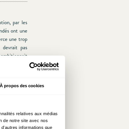
tion, par les
ondés ont une
xerce une trop
 devrait pas
 ambitionnait
lemande »
[5]
.
là n’est pas,
À propos des cookies
re que d’Etat
ouveraineté,
 conduire des
nnalités relatives aux médias
on de notre site avec nos
es Européens.
 d'autres informations que