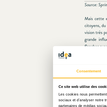
Source: Spri
Mais cette e
citoyens, du
vision très p
grande infl
flancher ave
de « constr
Hégémonie ré
aujourd’hui, 
Consentement
L’Europe a b
qui, au-del
Ce site web utilise des cook
acceptent d’
Les cookies nous permettent d
sociaux et d'analyser notre t
projets qui 
partenaires de médias sociaux