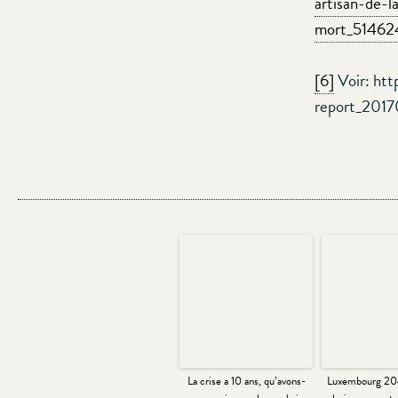
artisan-de-l
mort_5146
[6]
Voir: htt
report_2017
La crise a 10 ans, qu’avons-
Luxembourg 20