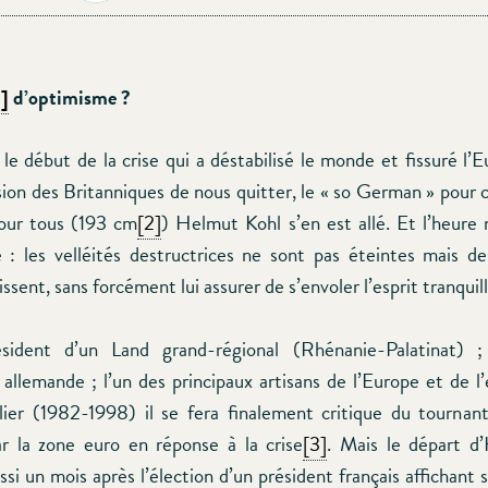
1]
d’optimisme ?
le début de la crise qui a déstabilisé le monde et fissuré l’
sion des Britanniques de nous quitter, le « so German » pour 
pour tous (193 cm
[2]
) Helmut Kohl s’en est allé. Et l’heure n
 : les velléités destructrices ne sont pas éteintes mais d
lissent, sans forcément lui assurer de s’envoler l’esprit tranquil
ésident d’un Land grand-régional (Rhénanie-Palatinat) 
 allemande ; l’un des principaux artisans de l’Europe et de l
lier (1982-1998) il se fera finalement critique du tournan
r la zone euro en réponse à la crise
[3]
. Mais le départ d
ssi un mois après l’élection d’un président français affichant 