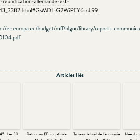
a-reunification-allemande-est-
243_3382.html#GsMDHG2WiPEY6rzd.99
p://ec.europa.eu/budget/mff/hlgor/library/reports-communica
0104.pdf
Articles liés
45 : Les 30
Retour sur l’Euromatinale
Tableau de bord de l’économie
Idée du m