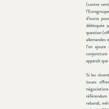
(contre vent
l’Eurogroupe
d’euros pou
débloquée ap
question (off
allemandes m
l’on ajoute
conjoncture 
apparaît que 
Si les récen
issues off
négociations
référendum 
rebondi, mêm