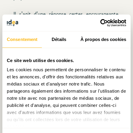
Il s’agit d’une réponse certes encourageante,
mais partiellement seulement, car elle se
concentre sur les lycées et occulte très
largement la problématique de l’école
Consentement
Détails
À propos des cookies
fondamentale, et ne parle pas du tout de
l’épineux problème de la formation
Ce site web utilise des cookies.
professionnelle. Aussi est-il permis de douter
Les cookies nous permettent de personnaliser le contenu
que les “solutions” avancées représentent le
et les annonces, d'offrir des fonctionnalités relatives aux
véritable changement d’axiome qu’il faudrait à
médias sociaux et d'analyser notre trafic. Nous
notre système éducatif d’être plus performant et
partageons également des informations sur l'utilisation de
notre site avec nos partenaires de médias sociaux, de
plus adapté aux besoins d’une école du XXIe
publicité et d'analyse, qui peuvent combiner celles-ci
siècle.
avec d'autres informations que vous leur avez fournies
ou qu'ils ont collectées lors de votre utilisation de leurs
L’éducation est la clé de voûte d’une transition
services.