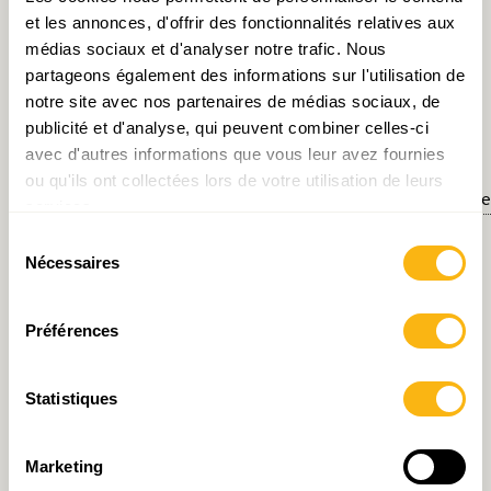
et les annonces, d'offrir des fonctionnalités relatives aux
Quid du futur?
médias sociaux et d'analyser notre trafic. Nous
partageons également des informations sur l'utilisation de
notre site avec nos partenaires de médias sociaux, de
publicité et d'analyse, qui peuvent combiner celles-ci
avec d'autres informations que vous leur avez fournies
[1]
Voir :
ou qu'ils ont collectées lors de votre utilisation de leurs
http://ec.europa.eu/eurostat/cache/digpub/european_
services.
2c.html
Sélection
Nécessaires
du
[2]
Voir :
http://www.oecd.org/fr/social/base-de-
consentement
donnees-logement-abordable.htm
Préférences
[3]
Propriétaires et locataires.
Statistiques
[4]
Voir : STATEC (2013), Le coût du logement
Marketing
pour les ménages.