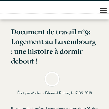
Skip
to
content
Document de travail n°9:
Logement au Luxembourg
: une histoire à dormir
debout !
Écrit par Michel - Edouard Ruben, le 17.09.2018
Il est un fait qu’au Luxembourg près de 3/4 des