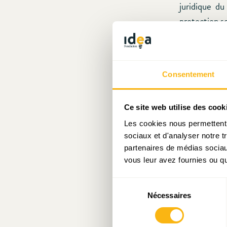
juridique du
protection so
C’est là qu’
comme la sup
patronales a
Consentement
temps de tra
mais aussi l’
encadrant l
Ce site web utilise des cook
intellectuel
Les cookies nous permettent d
seraient indi
sociaux et d'analyser notre t
partenaires de médias sociaux
vous leur avez fournies ou qu'
Le document 
imaginaire b
Sélection
l’articulatio
Nécessaires
du
consentement
remèdes disp