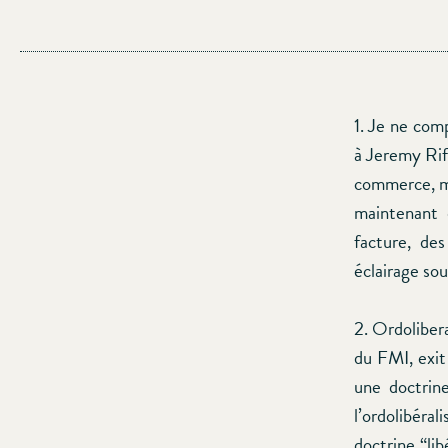
1. Je ne com
à Jeremy Rif
commerce, mê
maintenant 
facture, de
éclairage so
2. Ordolibera
du FMI, exit
une doctrine
l’ordolibéral
doctrine “li