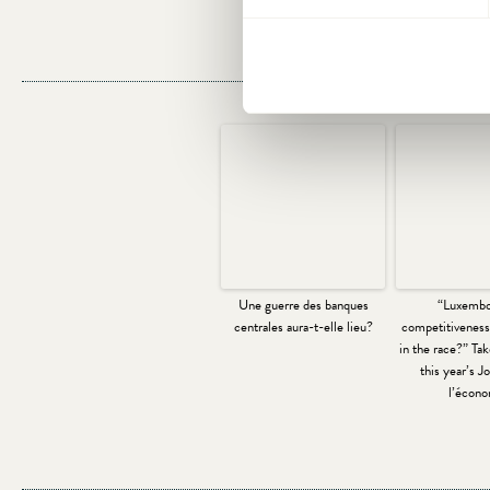
Une guerre des banques
“Luxembo
centrales aura-t-elle lieu?
competitiveness:
in the race?” Ta
this year’s J
l’écono