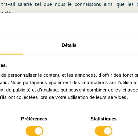
 travail salarié tel que nous le connaissons ainsi que les d
ciale.
on assiste à un florilège assez amusant de propositions bizar
pression des Chambres professionnelles et organisations 
u bénéfice une “maison de l’activité”, la revendication d’une
Détails
vail (bien vu!), un contrôle d’immigration (au sein du marché
introduction “la monnaie fondante, contrôle des naissances, r
a constitution de groupes d’entreprises, élimination de 
ies.
le, financement de logements sociaux par les entreprises” etc
e personnaliser le contenu et les annonces, d'offrir des fonctio
spensables pour contrer l’ubérisation du travail et le danger du 
rafic. Nous partageons également des informations sur l'utilisati
, de publicité et d'analyse, qui peuvent combiner celles-ci avec
ils ont collectées lors de votre utilisation de leurs services.
lance un débat en s’attaquant frontalement à des institu
ien ancrés dans le paysage politique luxembourgeois. L’auteur 
n argumentée entre les tendances supputées de la technologie 
Préférences
Statistiques
arates envisagés.