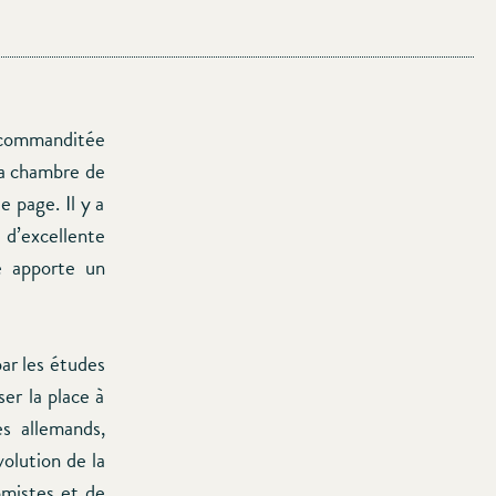
e commanditée
la chambre de
 page. Il y a
d’excellente
e apporte un
par les études
er la place à
es allemands,
volution de la
omistes et de