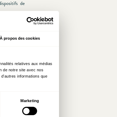
ispositifs de
res, ou osées
syndicales et
 réduction du
À propos des cookies
 intérieur?),
ègles strictes
la propriété
. Ces mesures
nnalités relatives aux médias
précariat.
on de notre site avec nos
 d'autres informations que
tions et à un
n’a pas livré
et la liste de
Marketing