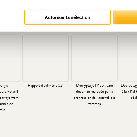
Autoriser la sélection
Articles liés
urg’s
Rapport d’activité 2021
Décryptage N°36 : Une
Décryptage
 are we still
décennie marquée par la
à la « Kal
keaways from
progression de l’activité des
rée
ournée de
femmes
mie