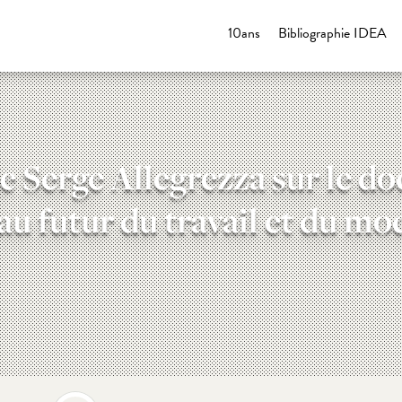
10ans
Bibliographie IDEA
Serge Allegrezza sur le do
au futur du travail et du mod