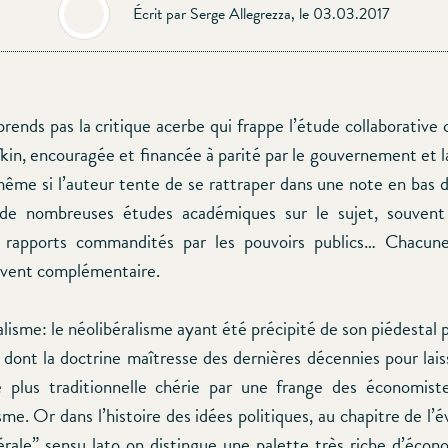
Écrit par Serge Allegrezza, le 03.03.2017
prends pas la critique acerbe qui frappe l’étude collaborativ
kin, encouragée et financée à parité par le gouvernement et 
me si l’auteur tente de se rattraper dans une note en bas de
de nombreuses études académiques sur le sujet, souvent 
s rapports commandités par les pouvoirs publics… Chacun
uvent complémentaire.
lisme: le néolibéralisme ayant été précipité de son piédestal 
 dont la doctrine maîtresse des dernières décennies pour laiss
 plus traditionnelle chérie par une frange des économist
isme. Or dans l’histoire des idées politiques, au chapitre de l’é
bérale” sensu lato on distingue une palette très riche d’écon