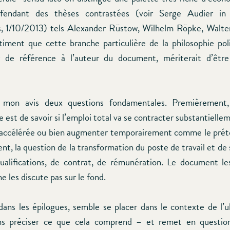
fendant des thèses contrastées (voir Serge Audier in 
, 1/10/2013) tels Alexander Rüstow, Wilhelm Röpke, Walter
iment que cette branche particulière de la philosophie polit
ir de référence à l’auteur du document, mériterait d’être
 mon avis deux questions fondamentales. Premièrement,
est de savoir si l’emploi total va se contracter substantiellem
n accélérée ou bien augmenter temporairement comme le pré
, la question de la transformation du poste de travail et de 
alifications, de contrat, de rémunération. Le document le
ne les discute pas sur le fond.
 dans les épilogues, semble se placer dans le contexte de l’u
ans préciser ce que cela comprend – et remet en question