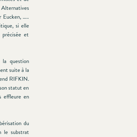
Alternatives
 Eucken, …..
ique, si elle
 précisée et
 la question
ent suite à la
tend RIFKIN.
son statut en
s effleure en
bérisation du
 le substrat