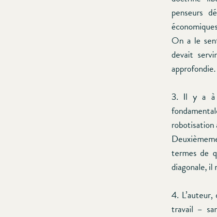
penseurs dé
économiques
On a le sent
devait serv
approfondie.
3. Il y a à
fondamentale 
robotisatio
Deuxièmement
termes de qu
diagonale, il 
4. L’auteur,
travail – s