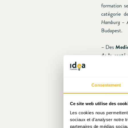
formation s
catégorie d
Hamburg –
Budapest.
– Des
Medica
de la santé.
Gesundheit-
et une
Faku
diplômes de
Consentement
Mais cet éta
La MS, tell
Ce site web utilise des cook
aux Faculté
Les cookies nous permettent d
sociaux et d'analyser notre t
dispensé par
partenaires de médias sociaux