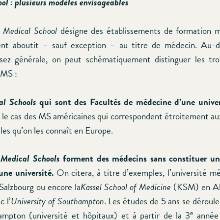
ol : plusieurs modèles envisageables
e
Medical School
désigne des établissements de formation m
ent aboutit – sauf exception – au titre de médecin. Au-d
ssez générale, on peut schématiquement distinguer les tro
 MS :
al Schools
qui sont des Facultés de médecine d’une univer
, le cas des MS américaines qui correspondent étroitement au
les qu’on les connaît en Europe.
s
Medical Schools
forment des médecins sans constituer un
une université.
On citera, à titre d’exemples, l’université m
Salzbourg ou encore la
Kassel School of Medicine
(KSM) en Al
c l’
University of Southampton
. Les études de 5 ans se déroul
e
mpton (université et hôpitaux) et à partir de la 3
année 