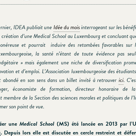
ernier, IDEA publiait une
Idée du mois
interrogeant sur les bénéfi
la création d’une Medical School au Luxembourg et concluant qu
 onéreuse et pourrait induire des retombées favorables sur 
uxembourgeoise, la santé n’étant de toute évidence pas se
udgétaire » mais également une niche de diversification prom
vation et d’emploi. L’Association luxembourgeoise des étudian
 abondé en son sens dans un billet invité à retrouver
ici
. C’e
nger, économiste de formation, directeur honoraire de l
 membre de la Section des sciences morales et politiques de l’I
imer son point de vue.
réer une
Medical School
(MS) été lancée en 2013 par l’U
Depuis lors elle est discutée en cercle restreint et déf