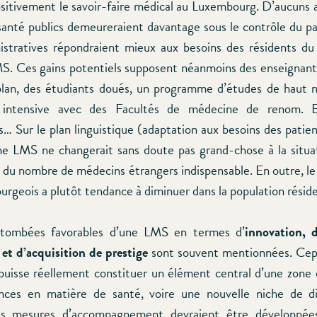
ositivement le savoir-faire médical au Luxembourg. D’aucuns 
 santé publics demeureraient davantage sous le contrôle du pa
istratives répondraient mieux aux besoins des résidents 
MS. Ces gains potentiels supposent néanmoins des enseignan
lan, des étudiants doués, un programme d’études de haut 
n intensive avec des Facultés de médecine de renom. 
… Sur le plan linguistique (adaptation aux besoins des patien
ne LMS ne changerait sans doute pas grand-chose à la situat
du nombre de médecins étrangers indispensable. En outre, l
rgeois a plutôt tendance à diminuer dans la population résid
retombées favorables d’une LMS en termes d’
innovation, 
et d’acquisition de prestige
sont souvent mentionnées. Cep
uisse réellement constituer un élément central d’une zone d
ces en matière de santé, voire une nouvelle niche de dive
tes mesures d’accompagnement devraient être développé