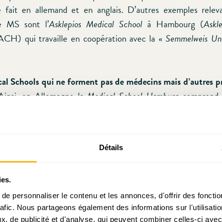
e fait en allemand et en anglais. D’autres exemples relev
e MS sont l’
Asklepios Medical School
à Hambourg (
Askl
ACH) qui travaille en coopération avec la «
Semmelweis Uni
l Schools qui ne forment pas de médecins mais d’autres pr
Ainsi, en Allemagne la
Medical School Hamburg
comprend
Fachhochschule
qui forme, entre autres, des master en «
Spor
ltät Humanwissenschaften-Wissenschaftliche Hochschule
qui
 master notamment en «
Medizinpädagogik
» et en «
Rechts
Détails
blissement ne forme pas de médecins.
e qu’elle est conçue au Luxembourg, ne peut aucunement ê
ies.
s de médecine d’universités, dont l’enseignement est pr
e personnaliser le contenu et les annonces, d'offrir des fonctio
rafic. Nous partageons également des informations sur l'utilisati
 du personnel académique, sélectionné selon des critères exig
, de publicité et d'analyse, qui peuvent combiner celles-ci avec