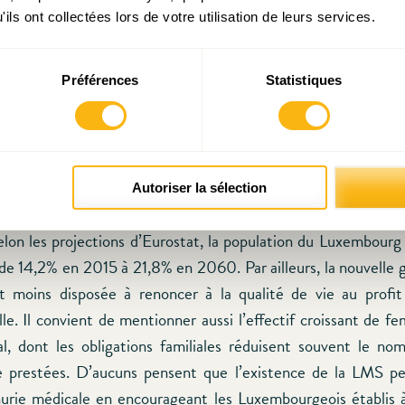
ils ont collectées lors de votre utilisation de leurs services.
s et inconvénients potentiels d’une Medical School luxembourg
es présumés d’une
Luxembourg Medical School
(LMS) ainsi que 
Préférences
Statistiques
 pour la mettre en œuvre et garantir sa réussite sont 
ns l’article de fond dont la référence figure à la fin de ce « 
ci-après une brève description des principaux éléments de la 
Autoriser la sélection
souvent évoqué est la nécessité de remédier à une éventuel
elon les projections d’Eurostat, la population du Luxembourg
 de 14,2% en 2015 à 21,8% en 2060. Par ailleurs, la nouvelle 
 moins disposée à renoncer à la qualité de vie au profit 
lle. Il convient de mentionner aussi l’effectif croissant de f
l, dont les obligations familiales réduisent souvent le no
e prestées. D’aucuns pensent que l’existence de la LMS pe
énurie médicale en encourageant les Luxembourgeois établis à