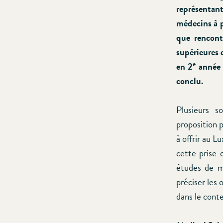
représentan
médecins à p
que rencontr
supérieures 
e
en 2
année 
conclu.
Plusieurs s
proposition 
à offrir au 
cette prise 
études de m
préciser les 
dans le cont