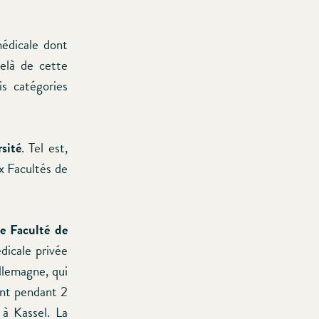
édicale dont
elà de cette
is catégories
sité
. Tel est,
x Facultés de
e Faculté de
édicale privée
lemagne, qui
ent pendant 2
à Kassel. La