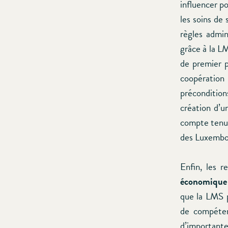
influencer p
les soins de
règles admin
grâce à la L
de premier p
coopératio
préconditions
création d’u
compte tenu 
des Luxembou
Enfin, les 
économique 
que la LMS p
de compéten
d’importan