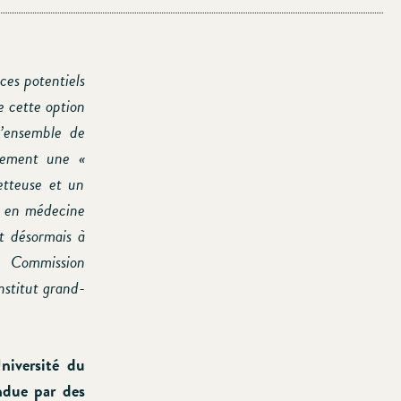
ces potentiels
e cette option
l’ensemble de
ulement une «
etteuse et un
ts en médecine
st désormais à
a Commission
nstitut grand-
niversité du
endue par des