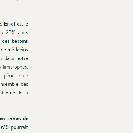
 En effet, le
e 25%, alors
 des besoins
g de médecins
es dans notre
 limitrophes.
e pénurie de
’ensemble des
oblème de la
 en termes de
LMS pourrait