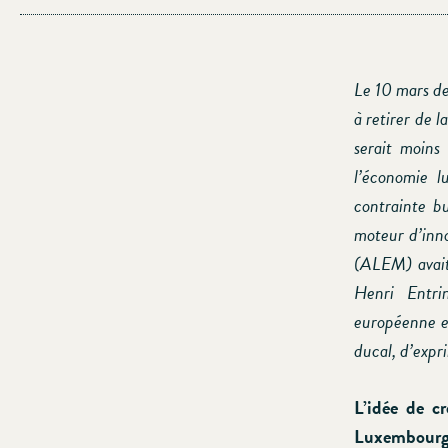
Le 10 mars d
à retirer de 
serait moins
l’économie l
contrainte b
moteur d’inno
(ALEM) avait
Henri Entri
européenne et
ducal, d’expr
L’idée de c
Luxembourg. 