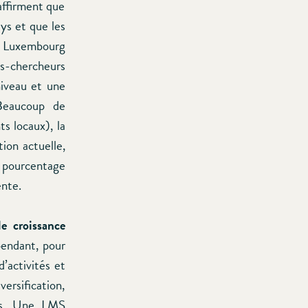
affirment que
ys et que les
du Luxembourg
ts-chercheurs
niveau et une
Beaucoup de
ts locaux), la
ion actuelle,
e pourcentage
ente.
de croissance
endant, pour
’activités et
rsification,
es. Une LMS