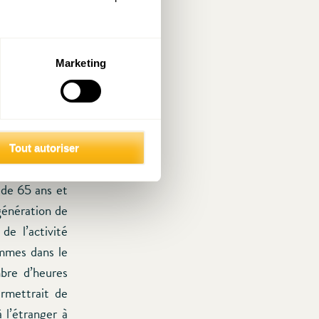
eoise
les obstacles
Marketing
détaillés et
blog invité ».
controverse.
Tout autoriser
le
pénurie de
 de 65 ans et
génération de
de l’activité
emmes dans le
mbre d’heures
rmettrait de
 l’étranger à