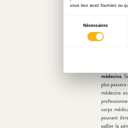
vous leur avez fournies ou qu'
Les avantage
Sélection
Les avantag
Nécessaires
du
consentement
à surmonter
argumentés da
On trouvera 
Un avantage 
médecins
. S
plus passera
médecins est
professionne
corps médica
pouvant êtr
pallier la p