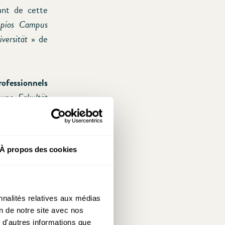
ant de cette
epios Campus
versität
» de
ofessionnels
 une
Fakultät
tpsychologie
»
 délivre des
psychologie
».
À propos des cookies
tre comparée
incipalement
nnalités relatives aux médias
on de notre site avec nos
eants
 d'autres informations que