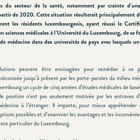
ts du secteur de la santé, notamment par crainte d’un
artir de 2020. Cette situation résulterait principalement de
ent les résidents luxembourgeois, ayant réussi le Certif
en sciences médicales à l’Université du Luxembourg, de se f
de médecine dans des universités de pays avec lesquels un
olutions peuvent être envisagées pour remédier à ce 
préconisée jusqu’à présent par les porte-paroles du milieu méd
Luxembourg un cycle de cinq années d’études médicales de bas
de position n’est pas seulement motivée par les entraves 
édecine à l’étranger. Il importe, pour mieux appréhender 
options possibles et d’examiner les avantages et les inconvén
exte particulier du Luxembourg.