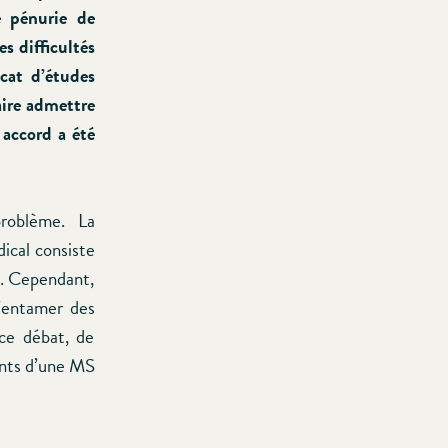
e pénurie de
s difficultés
icat d’études
aire admettre
 accord a été
problème. La
ical consiste
e. Cependant,
d’entamer des
ce débat, de
ients d’une MS