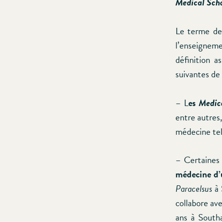
Medical Scho
Le terme d
l’enseignem
définition a
suivantes de
– L
es
Medic
entre autres
médecine tel
– Certaine
médecine d’
Paracelsus
à 
collabore ave
ans à Southa