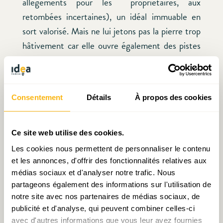
allègements pour les propriétaires, aux
retombées incertaines), un idéal immuable en
sort valorisé. Mais ne lui jetons pas la pierre trop
hâtivement car elle ouvre également des pistes
prometteuses et laisse place au débat.
Consentement
Détails
À propos des cookies
[1]
Aparté: cette expression est le titre d’un film
français dont la traduction britannique était…
« Death in a French Garden ». Clin d’œil à ceux
Ce site web utilise des cookies.
qui, « contraints » ou volontaires, s’installent aux
Les cookies nous permettent de personnaliser le contenu
frontières du Luxembourg ?
et les annonces, d'offrir des fonctionnalités relatives aux
médias sociaux et d'analyser notre trafic. Nous
partageons également des informations sur l'utilisation de
[2]
Pour Julien Licheron, directeur de
notre site avec nos partenaires de médias sociaux, de
l’Observatoire de l’habitat, sans une mobilisation
publicité et d'analyse, qui peuvent combiner celles-ci
du foncier, augmenter l’habitat pourrait rester un
avec d'autres informations que vous leur avez fournies