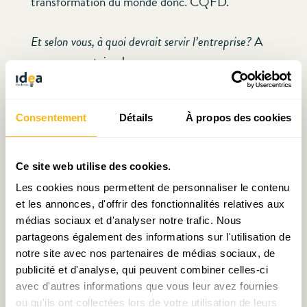
transformation du monde donc. CQFD.
Et selon vous, à quoi devrait servir l’entreprise?
A
vos commentaires!
[1]
Etika est une association luxembourgeoise
Consentement
Détails
À propos des cookies
sans but lucratif qui a pour objet de promouvoir
des financements alternatifs.
Ce site web utilise des cookies.
[2]
Olivier FAVEREAU, (19/06/2014).
Les cookies nous permettent de personnaliser le contenu
Entreprises : la grande déformation.
Maison
et les annonces, d'offrir des fonctionnalités relatives aux
d’édition
:
Parole et silence.
médias sociaux et d'analyser notre trafic. Nous
partageons également des informations sur l'utilisation de
notre site avec nos partenaires de médias sociaux, de
[3]
Voir l’interview du 10.02.2015 d’Olivier
publicité et d'analyse, qui peuvent combiner celles-ci
Favereau par Jean-Philippe Denis, rédacteur en
avec d'autres informations que vous leur avez fournies
chef de la Revue Française de Gestion (RFG),
ou qu'ils ont collectées lors de votre utilisation de leurs