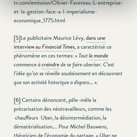
tv.com/emission/Olivier-Favereau-L-entreprise-
et-la-gestion-face-a-l-imperialisme-
economique_1775.html
[5]
Le publicitaire Maurice Lévy,
dans une
interview au
Financial Times
, a caractérisé ce
phénomène en ces termes:
« Tout
le monde
commence à
craindre
de se faire uberiser. C’est
l’idée qu’on se réveille soudainement en découvrant
que son activité historique a disparu
…
».
[6]
Certains dénoncent, pêle-mêle la
précarisation des néotravailleurs, comme les
chauffeurs Uber, la désintermédiation, la
dématérialisation…. Pour Michel Bauwens,
théoricien de l’économie du partage,
« Uber ne