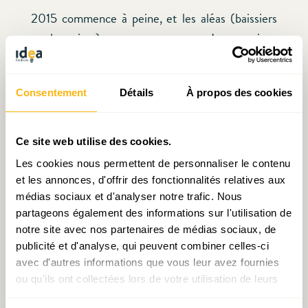
2015 commence à peine, et les aléas (baissiers
ou haussiers) ne manquent pas. Les tensions
géopolitiques (Russie, Etat islamique), la
possibilité d’un recul trop marqué des prix du
Consentement
Détails
À propos des cookies
pétrole et des prix à la consommation, le risque
d’un saut dans l’inconnu pour l’UE (Brexit
[1]
) ou
pour la zone euro (Grexit
[2]
), la dégradation de
Ce site web utilise des cookies.
la situation économique dans la zone euro ou
Les cookies nous permettent de personnaliser le contenu
dans les pays émergents sont à craindre.
et les annonces, d'offrir des fonctionnalités relatives aux
Symétriquement, la possibilité d’une faiblesse
médias sociaux et d'analyser notre trafic. Nous
partageons également des informations sur l'utilisation de
prolongée de l’euro, un redressement très
notre site avec nos partenaires de médias sociaux, de
dynamique de l’investissement des entreprises
publicité et d'analyse, qui peuvent combiner celles-ci
et un redémarrage des salaires aux Etats-Unis,
avec d'autres informations que vous leur avez fournies
une nouvelle dynamique de croissance générée
ou qu'ils ont collectées lors de votre utilisation de leurs
par la faiblesse du prix du pétrole, le retour de la
services.