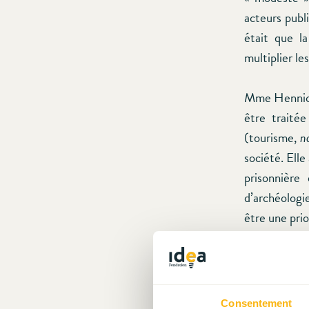
acteurs publi
était que la
multiplier le
Mme Hennicot
être traité
(tourisme,
n
société. Elle
prisonnière
d’archéologie
être une prio
Dès le débu
émotionnel. 
national, ma
Consentement