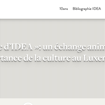
10ans
Bibliographie IDEA
e d’IDEA »: un échange anim
rtance de la culture au Lux