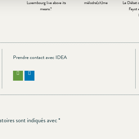
Luxembourg live above its
mélodra(ch)me
Le Débat 
means?
Fayot 
Prendre contact avec IDEA
atoires sont indiqués avec
*