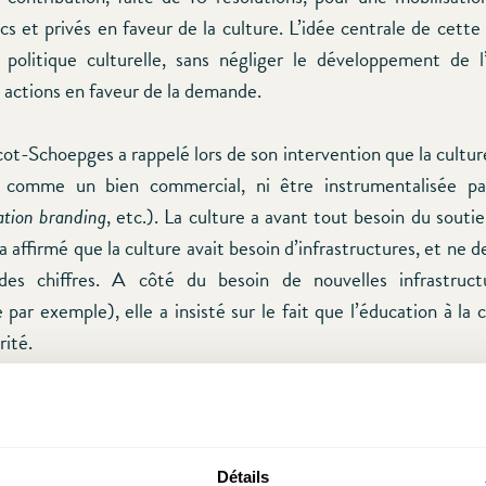
cs et privés en faveur de la culture. L’idée centrale de cett
 politique culturelle, sans négliger le développement de l’
s actions en faveur de la demande.
-Schoepges a rappelé lors de son intervention que la cultur
e comme un bien commercial, ni être instrumentalisée pa
ation branding
, etc.). La culture a avant tout besoin du souti
 a affirmé que la culture avait besoin d’infrastructures, et ne d
 des chiffres. A côté du besoin de nouvelles infrastruc
 par exemple), elle a insisté sur le fait que l’éducation à la 
rité.
t de la Matinale, le public a tenu à réagir sur ce suj
Les interventions ont montré qu’il existait – non seulem
is aussi au niveau européen – un désaccord sur le périmètre st
Détails