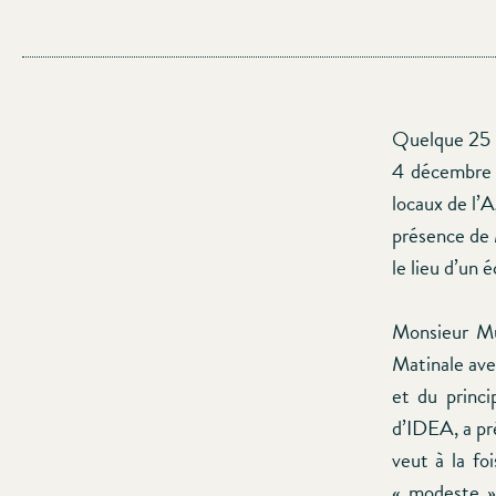
Quelque 25 p
4 décembre 
locaux de l’
présence de 
le lieu d’un
Monsieur Mu
Matinale ave
et du princ
d’IDEA, a pré
veut à la fo
« modeste » 