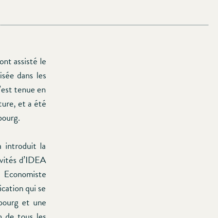
nt assisté le
sée dans les
’est tenue en
ure, et a été
bourg.
introduit la
ivités d’IDEA
, Economiste
ication qui se
mbourg et une
n de tous les