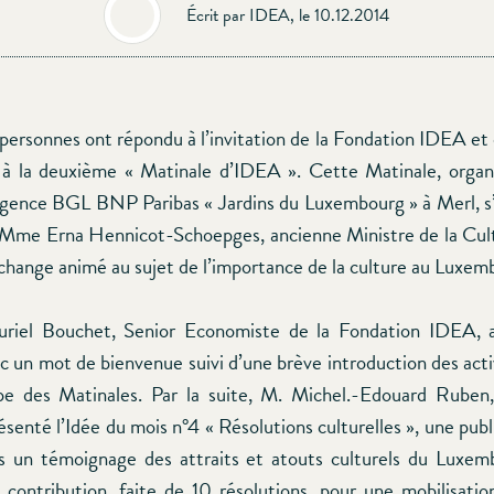
Écrit par IDEA, le 10.12.2014
ersonnes ont répondu à l’invitation de la Fondation IDEA et o
à la deuxième « Matinale d’IDEA ». Cette Matinale, organi
Agence BGL BNP Paribas « Jardins du Luxembourg » à Merl, s
Mme Erna Hennicot-Schoepges, ancienne Ministre de la Cult
 échange animé au sujet de l’importance de la culture au Luxem
riel Bouchet, Senior Economiste de la Fondation IDEA, a 
c un mot de bienvenue suivi d’une brève introduction des act
ipe des Matinales. Par la suite, M. Michel.-Edouard Ruben
senté l’Idée du mois n°4 « Résolutions culturelles », une publ
is un témoignage des attraits et atouts culturels du Luxe
contribution, faite de 10 résolutions, pour une mobilisatio