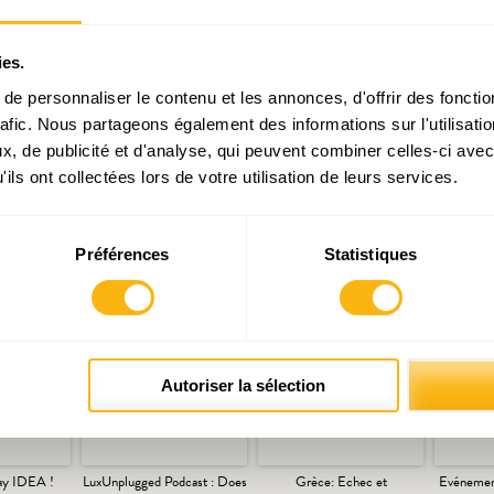
lturelle et créatives. Ce sujet a d’ailleurs profondément m
atinale.
ies.
e personnaliser le contenu et les annonces, d'offrir des fonctio
 nourris lors de cette Matinale ont prouvé combien il y avai
rafic. Nous partageons également des informations sur l'utilisati
 public d’envergure sur la culture dans le pays.
, de publicité et d'analyse, qui peuvent combiner celles-ci avec
ils ont collectées lors de votre utilisation de leurs services.
Préférences
Statistiques
Articles liés
Autoriser la sélection
ay IDEA !
LuxUnplugged Podcast : Does
Grèce: Echec et
Evénemen