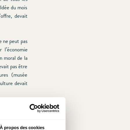
e Idée du mois
offre, devait
e ne peut pas
r l’économie
en moral de la
evait pas être
tures (musée
culture devait
et hautement
ent au niveau
atistique des
À propos des cookies