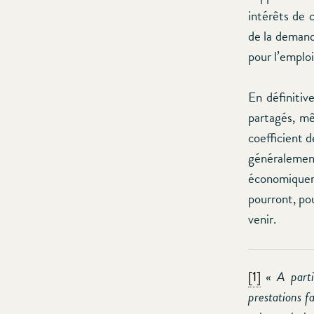
intérêts de 
de la demand
pour l’emplo
En définitiv
partagés, mê
coefficient d
généraleme
économiqueme
pourront, pou
venir.
[1]
«
A parti
prestations f