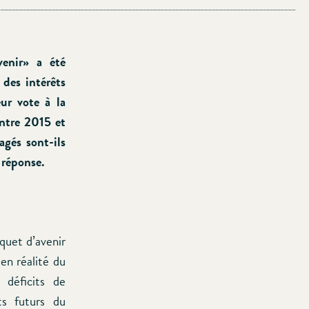
enir» a été
 des intérêts
eur vote à la
entre 2015 et
agés sont-ils
 réponse.
aquet d’avenir
en réalité du
 déficits de
ts futurs du