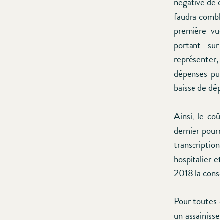
négative de 
faudra combl
première vu
portant sur
représenter, 
dépenses pub
baisse de dép
Ainsi, le c
dernier pourr
transcriptio
hospitalier 
2018 la conso
Pour toutes c
un assainiss