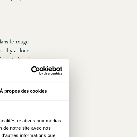
dans le rouge
. Il y a donc
cs, etc.) qui
xembourgeoise
ue la volonté
ée. En effet,
À propos des cookies
res annoncées
e fait que des
érents bords
gnants, etc.)
nnalités relatives aux médias
on de notre site avec nos
issé » large.
 d'autres informations que