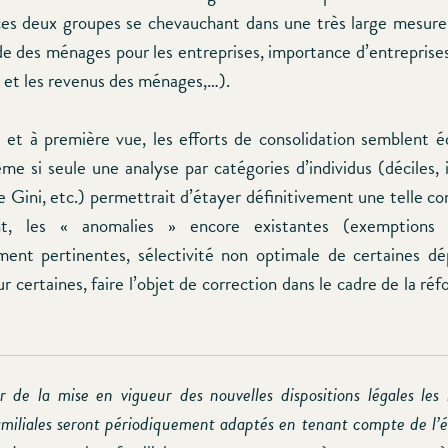
ces deux groupes se chevauchant dans une très large mesur
e des ménages pour les entreprises, importance d’entrepris
i et les revenus des ménages,…).
e et à première vue, les efforts de consolidation semblent 
me si seule une analyse par catégories d’individus (déciles, 
e Gini, etc.) permettrait d’étayer définitivement une telle co
nt, les « anomalies » encore existantes (exemptions f
nt pertinentes, sélectivité non optimale de certaines dé
r certaines, faire l’objet de correction dans le cadre de la réf
r de la mise en vigueur des nouvelles dispositions légales le
amiliales seront périodiquement adaptés en tenant compte de l’é