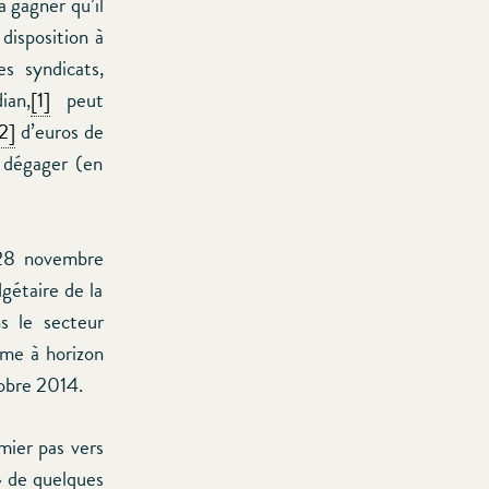
 gagner qu’il
disposition à
s syndicats,
ian,
[1]
peut
2]
d’euros de
i dégager (en
 28 novembre
dgétaire de la
ns le secteur
ème à horizon
tobre 2014.
emier pas vers
» de quelques