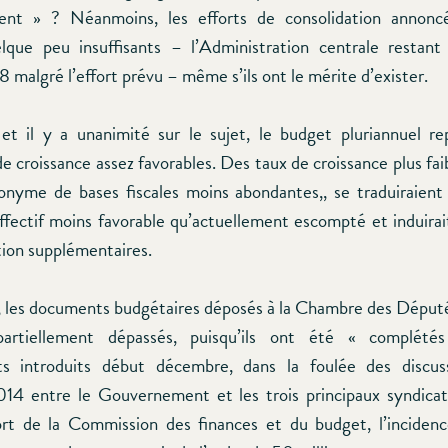
ement » ? Néanmoins, les efforts de consolidation annoncé
lque peu insuffisants – l’Administration centrale restant 
8 malgré l’effort prévu – même s’ils ont le mérite d’exister.
et il y a unanimité sur le sujet, le budget pluriannuel r
e croissance assez favorables. Des taux de croissance plus fai
onyme de bases fiscales moins abondantes,, se traduiraient
ffectif moins favorable qu’actuellement escompté et induirai
tion supplémentaires.
, les documents budgétaires déposés à la Chambre des Déput
partiellement dépassés, puisqu’ils ont été « complété
 introduits début décembre, dans la foulée des discu
4 entre le Gouvernement et les trois principaux syndicat
rt de la Commission des finances et du budget, l’inciden