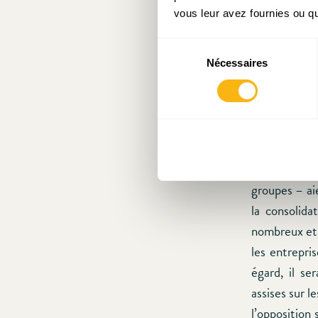
Cette impres
vous leur avez fournies ou qu'
nouvelle co
temporaire »
Sélection
sur des assie
Nécessaires
du
consentement
Néanmoins, e
charges fisc
2015, toujour
De même, il 
groupes – aie
la consolida
nombreux et 
les entrepri
égard, il se
assises sur 
l’opposition 