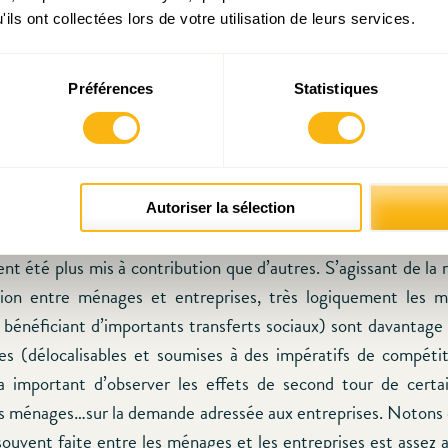
sion d’ensemble est corroborée par le fait que la hausse
ils ont collectées lors de votre utilisation de leurs services.
ntribution de 0,5% (rabotée depuis en « impôt d’équilibr
), qui sont les deux mesures phares de cette consolidation, s
ttes fiscales relativement larges, le confirment d’ailleurs.
Préférences
Statistiques
n observant plus en détail, on remarque une discrimination
ales ou parafiscales (près de 70% du total des mesures de con
s plus de la moitié à l’horizon 2018) au détriment des baisse
Autoriser la sélection
semblerait que certains Ministères (Famille, Travail) – et 
nt été plus mis à contribution que d’autres. S’agissant de la 
tion entre ménages et entreprises, très logiquement les 
bénéficiant d’importants transferts sociaux) sont davantage s
ses (délocalisables et soumises à des impératifs de compétit
ra important d’observer les effets de second tour de cert
les ménages…sur la demande adressée aux entreprises. Notons d
souvent faite entre les ménages et les entreprises est assez art