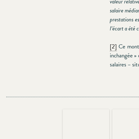
valeur relativ
salaire médian
prestations e
l’écart a été 
[2]
Ce montan
inchangée » o
salaires – si