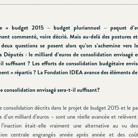
ue « budget 2015 – budget pluriannuel – paquet d’av
ment commenté, voire décrié. Mais au-delà des postures et
, deux questions se posent alors qu’on s’achemine vers l
Députés : le milliard d’euros de consolidation envisagé 
il suffisant ? Les efforts de consolidation budgétaire envis
ent » répartis ? La Fondation IDEA avance des éléments de
e consolidation envisagé sera-t-il suffisant?
e consolidation décrits dans le projet de budget 2015 et le p
s d’un milliard d’euros – sont une réelle avancée et relèvent 
l’inaction était-elle vraiment une alternative au vu des
ation centrale engrangés année après année et des coû