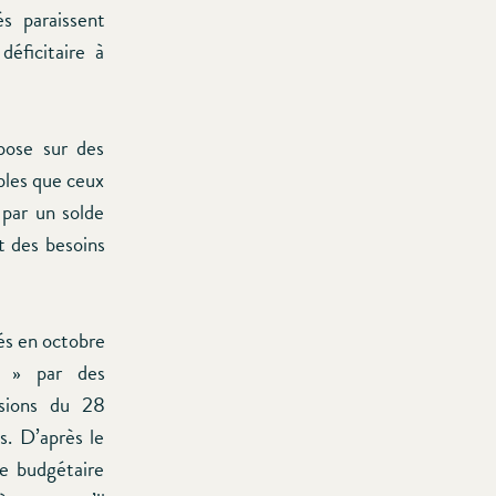
s paraissent
déficitaire à
epose sur des
bles que ceux
 par un solde
t des besoins
és en octobre
s » par des
ssions du 28
s. D’après le
ce budgétaire