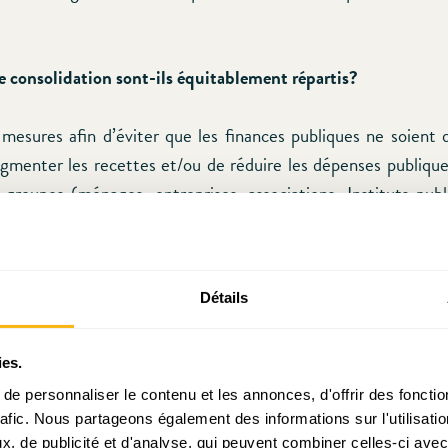
de consolidation sont-ils équitablement répartis?
mesures afin d’éviter que les finances publiques ne soient 
gmenter les recettes et/ou de réduire les dépenses publiques
 groupes (ménages, entreprises, associations, Instituts publi
és par de telles mesures. Dans le cas de la consolidation lu
 insuffisant, cf
supra
), il semble dans une première lecture q
 le Gouvernement de « faire feu de tout bois » ait été respect
Détails
istères sont mis à contribution, et les plus de 250 mesu
la fois les ménages, les entreprises, les associations, etc. L
oucliers contre certaines mesures soient venues de diff
ies.
ns syndicales, organisations patronales, associations, ensei
e personnaliser le contenu et les annonces, d'offrir des fonctio
rafic. Nous partageons également des informations sur l'utilisati
lleurs à démontrer que le Gouvernement a effectivement « rat
, de publicité et d'analyse, qui peuvent combiner celles-ci avec