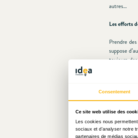
autres…
Les efforts 
Prendre des 
suppose d’au
toujours des
seront touch
(premier pas
affichée par
Consentement
tous les Min
concernent à 
levées de b
Ce site web utilise des cook
(organisatio
Les cookies nous permettent d
sociaux et d'analyser notre t
tendent d’ai
partenaires de médias sociaux