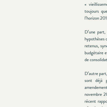
« vieilliss
toujours que
l’horizon 201
D’une part, 
hypothèses d
retenus, syn
budgétaire e
de consolida
D’autre part
sont déjà 
amendements
novembre 201
récent rappo