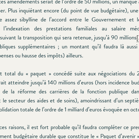
ces amendements serait de l’ordre de 50 millions, un manque à
er. Plus inquiétant encore (du point de vue budgétaire), une 
e assez sibylline de l’accord entre le Gouvernement et le
 l’indexation des prestations familiales au salaire méd
suivant la transposition qui sera retenue, jusqu’à 90 millions
[
liques supplémentaires ; un montant qu’il faudra là auss
enses ou hausse des impôts) ailleurs.
oût total du « paquet » concédé suite aux négociations du
ait atteindre jusqu’à 140 millions d’euros (hors incidence bu
n de la réforme des carrières de la fonction publique da
et le secteur des aides et de soins), amoindrissant d’un septi
lidation totale de l’ordre de 1 milliard d’euros évoquée en oc
es raisons, il est fort probable qu’il faudra compléter ce pr
ement budgétaire durable que constitue le « Paquet d’avenir 