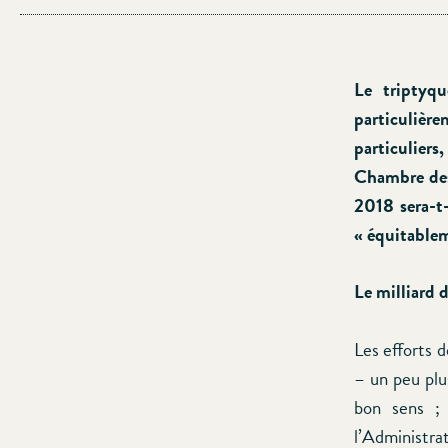
Le triptyq
particulière
particuliers
Chambre des 
2018 sera-t-
« équitablem
Le milliard d
Les efforts d
– un peu plu
bon sens ; 
l’Administr