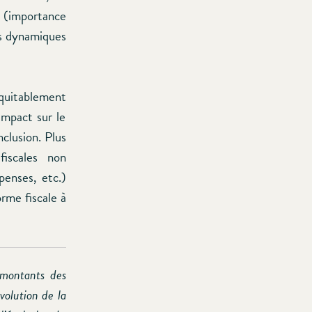
e (importance
es dynamiques
équitablement
impact sur le
nclusion. Plus
iscales non
penses, etc.)
orme fiscale à
s montants des
volution de la