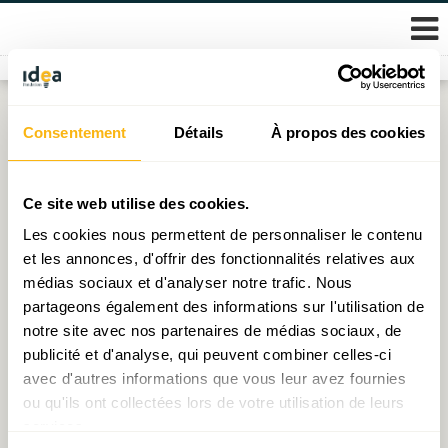
Skip
Consentement
Détails
À propos des cookies
Étiquette :
immobilier Vienne
to
content
C’est graphe docteur ? Vienne/Luxembourg :
Ce site web utilise des cookies.
Comparaison n’est pas (forcément) raison !
Les cookies nous permettent de personnaliser le contenu
et les annonces, d'offrir des fonctionnalités relatives aux
Publié le
07.11.2024
par
Michel - Edouard Ruben
médias sociaux et d'analyser notre trafic. Nous
partageons également des informations sur l'utilisation de
notre site avec nos partenaires de médias sociaux, de
publicité et d'analyse, qui peuvent combiner celles-ci
© 2026 Fondation IDEA
avec d'autres informations que vous leur avez fournies
Politique de protection des données personnelles
ou qu'ils ont collectées lors de votre utilisation de leurs
services.