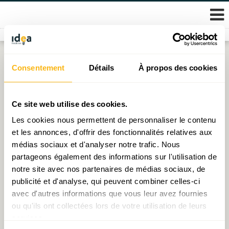
Skip
Consentement
Détails
À propos des cookies
Étiquette :
etat
to
content
Pour une attribution automatique et une
Ce site web utilise des cookies.
revalorisation du crédit d’impôt monoparental
Les cookies nous permettent de personnaliser le contenu
et les annonces, d'offrir des fonctionnalités relatives aux
Publié le
09.12.2021
par
Narimène Dahmani
médias sociaux et d'analyser notre trafic. Nous
partageons également des informations sur l'utilisation de
notre site avec nos partenaires de médias sociaux, de
publicité et d'analyse, qui peuvent combiner celles-ci
© 2026 Fondation IDEA
avec d'autres informations que vous leur avez fournies
Politique de protection des données personnelles
ou qu'ils ont collectées lors de votre utilisation de leurs
services.