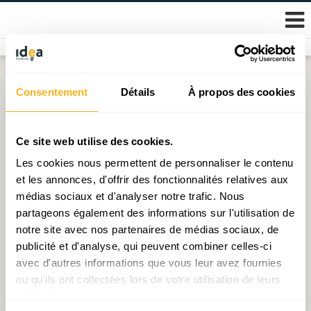
Skip
Consentement
Détails
À propos des cookies
Étiquette :
Cluster
to
content
Pour un retour de la Commission du bâtiment
Ce site web utilise des cookies.
Les cookies nous permettent de personnaliser le contenu
Publié le
06.02.2025
par
Michel - Edouard Ruben
et les annonces, d'offrir des fonctionnalités relatives aux
médias sociaux et d'analyser notre trafic. Nous
3 Ideas to internationalise the Luxembourgish
partageons également des informations sur l'utilisation de
HealthTech cluster
notre site avec nos partenaires de médias sociaux, de
Publié le
12.12.2024
par
Magalie Lech
publicité et d'analyse, qui peuvent combiner celles-ci
avec d'autres informations que vous leur avez fournies
ou qu'ils ont collectées lors de votre utilisation de leurs
services.