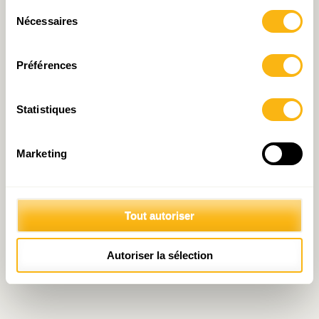
© 2026 Fondation IDEA
Sélection
Politique de protection des données personnelles
Nécessaires
du
consentement
Préférences
Statistiques
Marketing
Tout autoriser
Autoriser la sélection