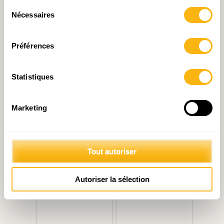
Sélection
Nécessaires
du
consentement
Préférences
Statistiques
« Août of the box 2023 » :
Précarité menstruelle :
Marketing
Pensions, vers une
Dignité mensuelle ?
allocation de fin d’année
plus sélective
Tout autoriser
Autoriser la sélection