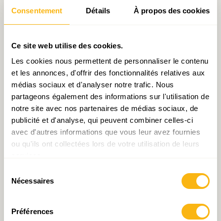
Pour télécharger le Tableau de Bord
Consentement
Détails
À propos des cookies
Economique et Social :
Ce site web utilise des cookies.
Les cookies nous permettent de personnaliser le contenu
et les annonces, d'offrir des fonctionnalités relatives aux
médias sociaux et d'analyser notre trafic. Nous
partageons également des informations sur l'utilisation de
Pour télécharger le Tableau de Bord
notre site avec nos partenaires de médias sociaux, de
Economique et Social :
publicité et d'analyse, qui peuvent combiner celles-ci
avec d'autres informations que vous leur avez fournies
ou qu'ils ont collectées lors de votre utilisation de leurs
services.
Sélection
Nécessaires
du
consentement
Préférences