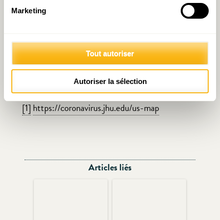
sa faveur ». Cela suppose toutefois une évolution
Marketing
favorable de l’épidémie à (très) court terme, ce
qui semble loin d’être acquis
[1]
.
Tout autoriser
Autoriser la sélection
[1]
https://coronavirus.jhu.edu/us-map
Articles liés