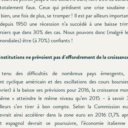
 totalement faux. Ceux qui prédisent une crise soudaine 
bien, une fois de plus, se tromper ! Il est par ailleurs importa
 depuis 1950 une récession n’a succédé à une baisse trim
siers que dans 30% des cas. Nous pouvons donc (malgré le
mondiales) être (à 70%) confiants !
institutions ne prévoient pas d’effondrement de la croissanc
tenu des difficultés de nombreux pays émergents, d
nt cyclique américain et des oscillations des cours bours
vrier) à la baisse ses prévisions pour 2016, la croissance mo
ême » atteindre le même niveau qu’en 2015 – à savoir 
ailleurs s’en tirer à bon compte. Selon la Commission eu
evrait ainsi accélérer dans la zone euro en 2016 (1,7% ap
t espagnol devrait se poursuivre, l’économie italienne