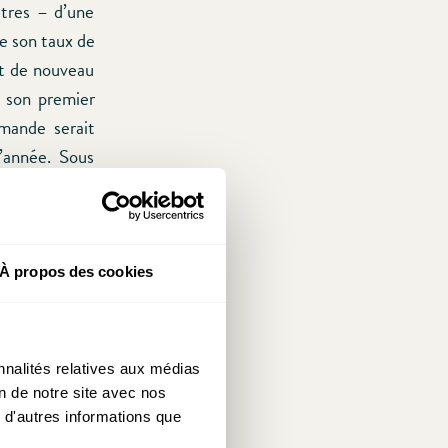
utres – d’une
e son taux de
it de nouveau
s son premier
emande serait
’année. Sous
vraies, il ne
2016.
À propos des cookies
s savoir que la
étaire compte
nnalités relatives aux médias
r encore plus
on de notre site avec nos
inancement des
 d'autres informations que
ssurant. Cela