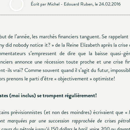
Écrit par Michel - Edouard Ruben, le 24.02.2016
but de l’année, les marchés financiers tanguent. Se rappelant
y did nobody notice it? » de la Reine Elizabeth après la crise
mmentateurs s’empressent de dire que la baisse quasi-gén
nciers annonce une récession toute proche et une crise fi
nt-ils vrai? Comme souvent quand il s’agit du futur, impossibl
rs prenons le parti d’être « objectivement » optimiste!
tes (moi inclus) se trompent régulièrement!
tains prévisionnistes (et non des moindres) écrivaient que «
ont marquées par une succession rapprochée de crises pétrol
s cours du pétrole jusqu’à 150 dollars le baril, voire 200 ou davan