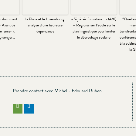
u document
La Place et le Luxembourg :
« Si j’étais formateur… » (4/6)
“Quelles
 – Avant de
analyse d’une heureuse
– Régionaliser l’école sur le
marc
e lancer »,
dépendance
plan linguistique pour limiter
transfronta
 y songer…
le décrochage scolaire
conférence
à la public
la G
Prendre contact avec Michel - Edouard Ruben