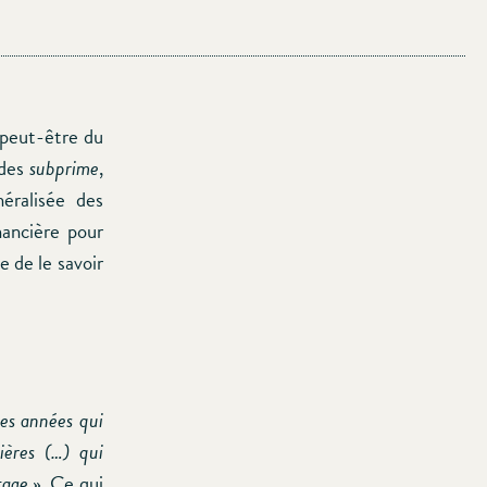
 peut-être du
 des
subprime
,
éralisée des
nancière pour
e de le savoir
les années qui
ières (…) qui
tage
». Ce qui