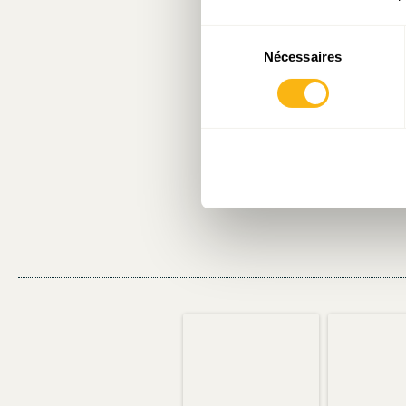
devrait d’ai
Sélection
Nécessaires
du
En somme, mal
consentement
de la croissa
et portugais
certaines ban
pourtant jama