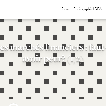
10ans
Bibliographie IDEA
es marchés financiers : fau
avoir peur? (1/2)