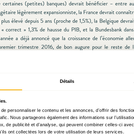
de certaines (petites) banques) devrait bénéficier – entre a
dgétaire légèrement expansionniste, la France devrait connaîtr
e plus élevé depuis 5 ans (proche de 1,5%), la Belgique devra
 « correct » 1,3% de hausse du PIB, et la Bundesbank dan
l’année a déjà annoncé que la croissance de l’économie all
premier trimestre 2016, de bon augure pour le reste de l
(réaliste) que les prévisions de la Commission se révèleront 
urprenant que la croissance luxembourgeoise tutoie les 4% en 
centrales sont un indéfectible soutien
Détails
e l’« inventivité » monétaire n’a pas su relancer l’inflation. Mai
ies.
e à faire une pause dans sa normalisation de politique mon
e personnaliser le contenu et les annonces, d'offrir des fonctio
ficultés des pays émergents et que la BCE est disposée à alle
rafic. Nous partageons également des informations sur l'utilisati
officieusement) garantir un euro bon marché et faciliter le f
, de publicité et d'analyse, qui peuvent combiner celles-ci avec
et des Etats de la zone euro – a quelque chose de très ra
ils ont collectées lors de votre utilisation de leurs services.