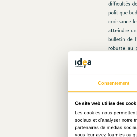
difficultés 
politique bu
croissance l
atteindre un
bulletin de 
robuste au 
l’hypothèse 
serait pas s
Les Banques 
Consentement
Il est vrai qu
Ce site web utilise des cook
Fed est prêt
Les cookies nous permettent d
tenu des dif
sociaux et d'analyser notre t
loin – pour (
partenaires de médias sociaux
entreprises 
vous leur avez fournies ou qu'