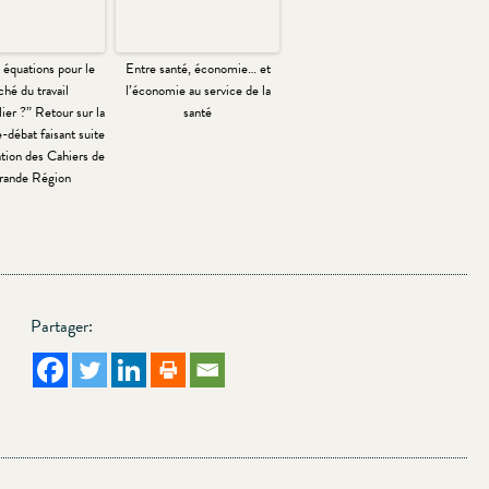
 équations pour le
Entre santé, économie… et
hé du travail
l’économie au service de la
lier ?” Retour sur la
santé
-débat faisant suite
ation des Cahiers de
rande Région
Partager: