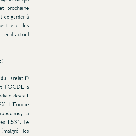
et prochaine
nt de garder à
estrielle des
 recul actuel
e!
u (relatif)
iers l’OCDE a
ndiale devrait
3%. L’Europe
ropéenne, la
rès 1,5%). Le
 (malgré les