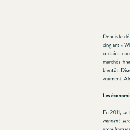
Depuis le dé
cinglant « Wh
certains co
marchés fina
bientôt. Dise
vraiment. Alo
Les économis
En 2011, cer
viennent ser
propulsera le