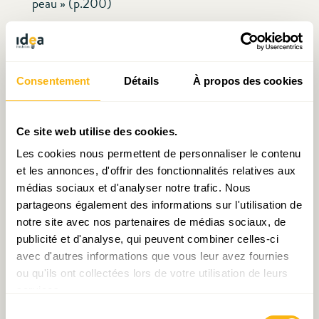
peau » (p.200)
« La réunion qui a suivi avec Miguel Sebastian
Gascon a été décevante. J’en suis sorti avec
Consentement
Détails
À propos des cookies
l’impression que cette coopération ne
l’intéressait pas, et qu’il était assez tiède
philosophiquement, voire hostile, face à la
Ce site web utilise des cookies.
perspective d’une troisième révolution
Les cookies nous permettent de personnaliser le contenu
industrielle » (p.204)
et les annonces, d'offrir des fonctionnalités relatives aux
médias sociaux et d'analyser notre trafic. Nous
partageons également des informations sur l'utilisation de
Des sources surprenantes
notre site avec nos partenaires de médias sociaux, de
publicité et d'analyse, qui peuvent combiner celles-ci
[E-mail à Jeremy Rifkin]
avec d'autres informations que vous leur avez fournies
ou qu'ils ont collectées lors de votre utilisation de leurs
[B. Clinton, transcription d’une émission
services.
télévisée]
Sélection