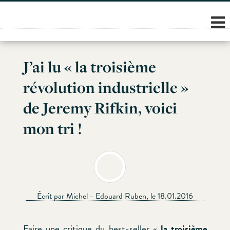
Skip
to
content
J’ai lu « la troisième
révolution industrielle »
de Jeremy Rifkin, voici
mon tri !
Écrit par Michel - Edouard Ruben, le 18.01.2016
Faire une critique du best-seller «
la troisième