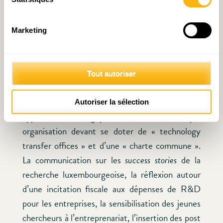
priorités de recherche pour lesquelles il souhaite
viser l’excellence. Une stratégie de spécialisation
(d’entonnoir) à mettre en cohérence avec les
Marketing
activités économiques présentes au Luxembourg,
les transformations en cours (espace, matériaux,
IT, silver économie) qui nécessitent un travail
Tout autoriser
résolument interdisciplinaire. La valorisation de la
recherche publique nécessiterait également une
Autoriser la sélection
approche stratégique commune, chaque
organisation devant se doter de « technology
transfer offices » et d’une « charte commune ».
La communication sur les
success stories
de la
recherche luxembourgeoise, la réflexion autour
d’une incitation fiscale aux dépenses de R&D
pour les entreprises, la sensibilisation des jeunes
chercheurs à l’entreprenariat, l’insertion des post