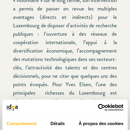
« visionnaire » sur le long terme, son intervention
a permis de passer en revue les multiples
avantages (directs et indirects) pour le
Luxembourg de disposer d’activités de recherche
publiques : l’ouverture à des réseaux de
coopération internationale, l’appui à la
diversification économique, l’accompagnement
des mutations technologiques dans ses secteurs-
clés, l’attractivité des talents et des centres
décisionnels, pour ne citer que quelques uns des
points évoqués. Pour Yves Elsen, l’une des
principales richesses du Luxembourg est
désormais sa « matière grise » (des résidents et
frontaliers).
Consentement
Détails
À propos des cookies
Des avancées dans la politique de recherche