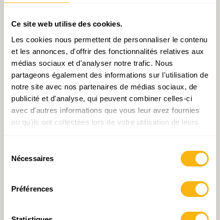
publique
ont été mises en avant, comme le
renforcement du financement compétitif
Ce site web utilise des cookies.
garantissant l’excellence de la recherche, la mise
Les cookies nous permettent de personnaliser le contenu
en place des contrats de moyens et d’objectifs
et les annonces, d'offrir des fonctionnalités relatives aux
pluriannuels entre l’Etat et les bénéficiaires,
médias sociaux et d'analyser notre trafic. Nous
partageons également des informations sur l'utilisation de
gages à la fois de sécurité et d’exigence, le
notre site avec nos partenaires de médias sociaux, de
développement de nouveaux outils de
publicité et d'analyse, qui peuvent combiner celles-ci
financements et de cadres d’organisation pour
avec d'autres informations que vous leur avez fournies
favoriser la coopération (public-public et public-
ou qu'ils ont collectées lors de votre utilisation de leurs
privé), le regroupement des acteurs sur le
services.
campus de Belval.
Sélection
Nécessaires
du
consentement
Enfin, Monsieur Elsen a évoqué
les étapes à
Préférences
franchir
dans la décennie qui s’ouvre
. La taille
du pays nécessite de mettre en avant quelques
Statistiques