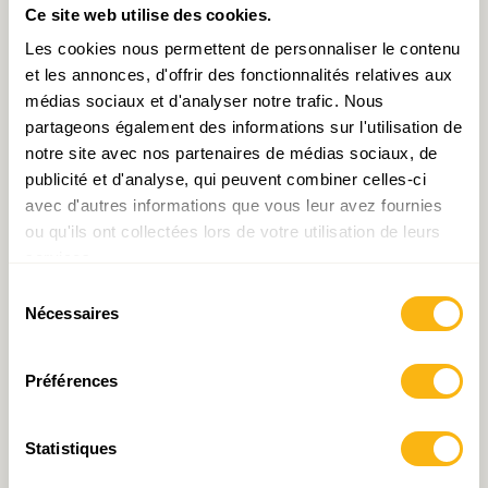
d’IDEA : un ralentissement
Les prix immobiliers sont-
Ce site web utilise des cookies.
en douceur ?
ils trop élevés au
Luxembourg ?
Les cookies nous permettent de personnaliser le contenu
et les annonces, d'offrir des fonctionnalités relatives aux
médias sociaux et d'analyser notre trafic. Nous
partageons également des informations sur l'utilisation de
notre site avec nos partenaires de médias sociaux, de
publicité et d'analyse, qui peuvent combiner celles-ci
avec d'autres informations que vous leur avez fournies
ou qu'ils ont collectées lors de votre utilisation de leurs
services.
Healthcare system
Édito de la semaine : La
sustainability: a reality or a
neutralisation de la taxe
Sélection
Nécessaires
utopia?
CO2 dans le calcul de
du
l’index n’est pas une
consentement
injustice sociale
Préférences
Statistiques