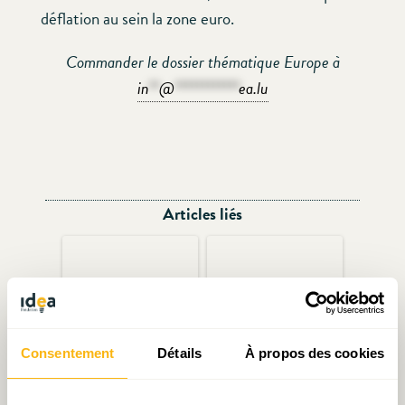
déflation au sein la zone euro.
Commander le dossier thématique Europe à
in
**
@
************
ea.lu
Articles liés
Consentement
Détails
À propos des cookies
Consensus économique
Décryptage N°32 : (Où)