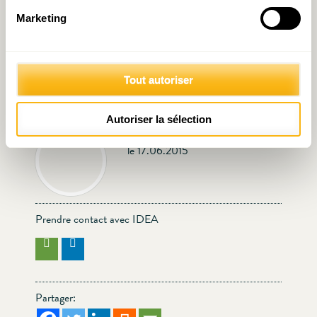
Marketing
Finances publiques : où le
Édito 13 novembre 2020 :
Luxembourg dépense-t-il
À la recherche des
Tout autoriser
plus ?
prévisions perdues
Autoriser la sélection
Écrit par IDEA
le 17.06.2015
Prendre contact avec IDEA
Partager: