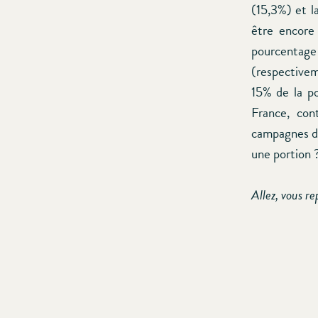
(15,3%) et l
être encore
pourcentage 
(respectivem
15% de la p
France, con
campagnes d’
une portion 
Allez, vous r