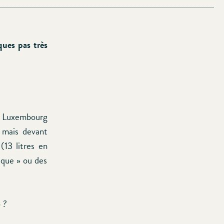
ques pas très
le Luxembourg
e mais devant
(13 litres en
ique » ou des
 ?