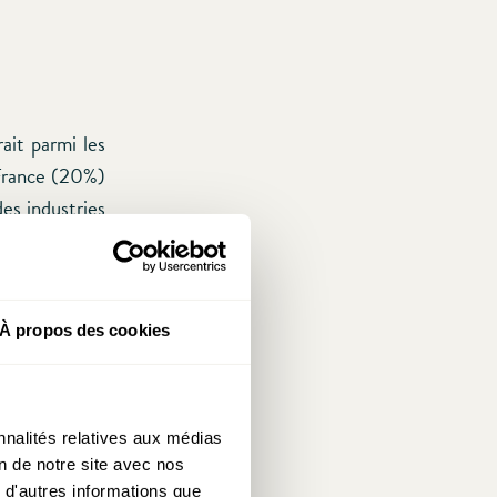
ait parmi les
 France (20%)
es industries
 tabagisme et
 expliquer la
urs (33%), il
À propos des cookies
sentés sur le
nnalités relatives aux médias
on de notre site avec nos
 d'autres informations que