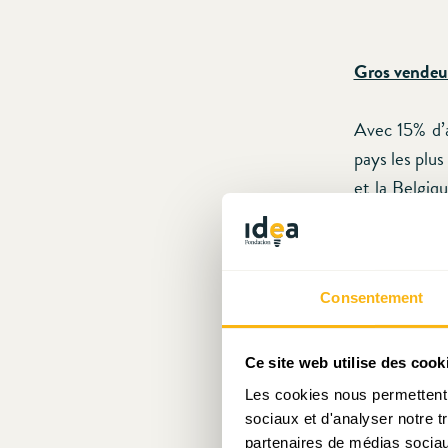
Gros vendeur
Avec 15% d’a
pays les plu
et la Belgiq
et des prati
structure et
prévalence. 
Consentement
est bien moi
marché du tr
Ce site web utilise des cook
Vous n’allez 
Les cookies nous permettent d
sociaux et d'analyser notre t
partenaires de médias sociaux