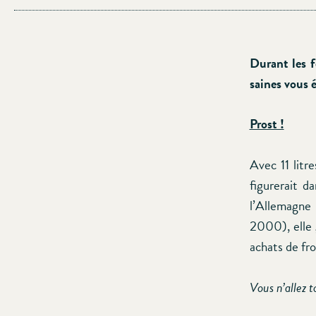
Durant les f
saines vous é
Prost !
Avec 11 litr
figurerait d
l’Allemagne 
2000), elle 
achats de fro
Vous n’allez 