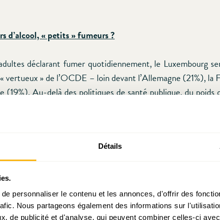
s d’alcool, « petits » fumeurs ?
dultes déclarant fumer quotidiennement, le Luxembourg ser
s « vertueux » de l’OCDE – loin devant l’Allemagne (21%), la
ue (19%). Au-delà des politiques de santé publique, du poids d
ques « culturelles » diverses, certaines études rapprochent
 situation personnelle sur le marché de l’emploi – pour en
Au Luxembourg, si le tabac est prépondérant chez les chôme
Détails
ns présent chez les cadres supérieurs, particulièrement repré
avail luxembourgeois.
ies.
tout de même pas vous en griller une avant le chapon ?
e personnaliser le contenu et les annonces, d'offrir des fonctio
rafic. Nous partageons également des informations sur l'utilisati
, de publicité et d'analyse, qui peuvent combiner celles-ci avec