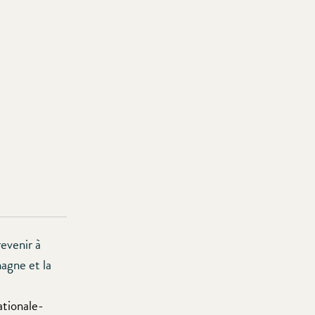
revenir à
magne et la
ationale-