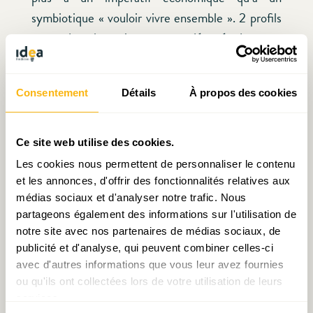
symbiotique « vouloir vivre ensemble ». 2 profils
types de colocataires se sont dégagés de cette
observation empirique:
Consentement
Détails
À propos des cookies
D’une part, les jeunes Luxembourgeois ou les
résidents de longue date, qui optent pour la
coloc’, ont tendance à s’engager avec des
Ce site web utilise des cookies.
connaissances ou des amis pour habiter ensemble
Les cookies nous permettent de personnaliser le contenu
et créer un « chez nous ».
et les annonces, d'offrir des fonctionnalités relatives aux
médias sociaux et d'analyser notre trafic. Nous
partageons également des informations sur l'utilisation de
A l’opposé du spectre, nécessité faisant loi, les
notre site avec nos partenaires de médias sociaux, de
nouveaux arrivants s’agrègent plus qu’ils ne se
publicité et d'analyse, qui peuvent combiner celles-ci
choisissent, recréant un « chez soi » collectif.
avec d'autres informations que vous leur avez fournies
Cette tendance peut se traduire par le terme
ou qu'ils ont collectées lors de votre utilisation de leurs
allemand « Zweckgemeinschaft ».
services.