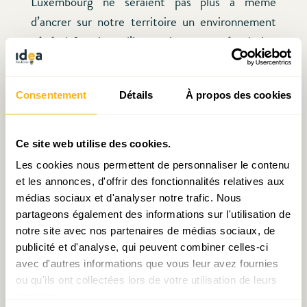
Luxembourg ne seraient pas plus à même
d’ancrer sur notre territoire un environnement
général favorisant l’innovation, une « émulation
créatrice » en la matière.
Consentement
Détails
À propos des cookies
Une autre condition
sine qua non
pour attirer les
«
brains
» internationaux est le renforcement de
la langue anglaise dans notre paysage R&D.
Ce site web utilise des cookies.
Les cookies nous permettent de personnaliser le contenu
Faire évoluer le cadre législatif en matière
et les annonces, d'offrir des fonctionnalités relatives aux
d’immigration
médias sociaux et d'analyser notre trafic. Nous
partageons également des informations sur l'utilisation de
notre site avec nos partenaires de médias sociaux, de
S’agissant des conditions préalables d’un
publicité et d'analyse, qui peuvent combiner celles-ci
environnement compétitif qui nous
avec d'autres informations que vous leur avez fournies
permettraient d’attirer non seulement des
ou qu'ils ont collectées lors de votre utilisation de leurs
experts chevronnés, mais aussi des jeunes
services.