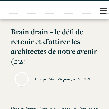
Skip
to
content
Brain drain – le défi de
retenir et d’attirer les
architectes de notre avenir
(2/2)
Écrit par Marc Wagener, le 29.04.2015
Dans la foulée d’une première contribution sur ce